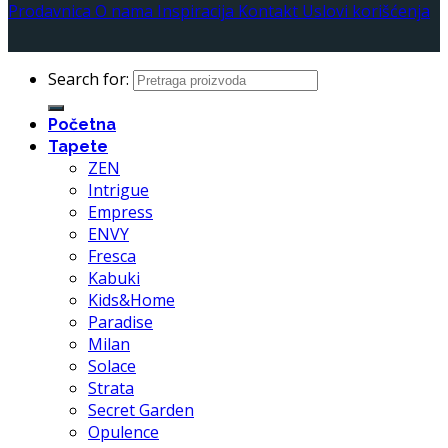
Prodavnica
O nama
Inspiracija
Kontakt
Uslovi korišćenja
Search for:
Početna
Tapete
ZEN
Intrigue
Empress
ENVY
Fresca
Kabuki
Kids&Home
Paradise
Milan
Solace
Strata
Secret Garden
Opulence