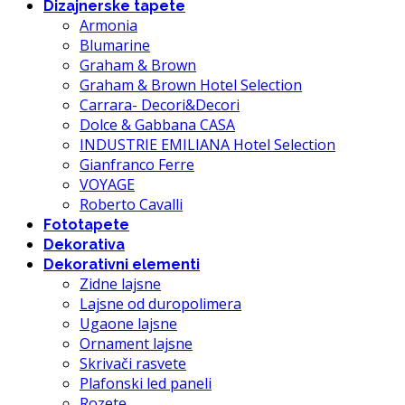
Dizajnerske tapete
Armonia
Blumarine
Graham & Brown
Graham & Brown Hotel Selection
Carrara- Decori&Decori
Dolce & Gabbana CASA
INDUSTRIE EMILIANA Hotel Selection
Gianfranco Ferre
VOYAGE
Roberto Cavalli
Fototapete
Dekorativa
Dekorativni elementi
Zidne lajsne
Lajsne od duropolimera
Ugaone lajsne
Ornament lajsne
Skrivači rasvete
Plafonski led paneli
Rozete