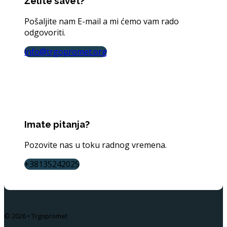
Želite savet?
Pošaljite nam E-mail a mi ćemo vam rado
odgovoriti.
info@trgopromet.org
Imate pitanja?
Pozovite nas u toku radnog vremena.
+38135242025
© 2026 • Trgopromet