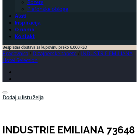
Rozete
Plafonske obloge
Alati
Inspiracija
O nama
Kontakt
Besplatna dostava za kupovinu preko 6.000 RSD
Prodavnica
/
Dizajnerske tapete
/
INDUSTRIE EMILIANA
Hotel Selection
Dodaj u listu želja
INDUSTRIE EMILIANA 73648