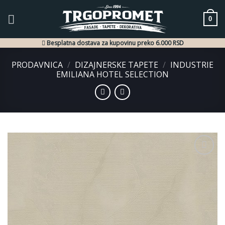
Skip
to
0
content
Besplatna dostava za kupovinu preko 6.000 RSD
PRODAVNICA
/
DIZAJNERSKE TAPETE
/
INDUSTRIE
EMILIANA HOTEL SELECTION
Dodaj
u listu
želja