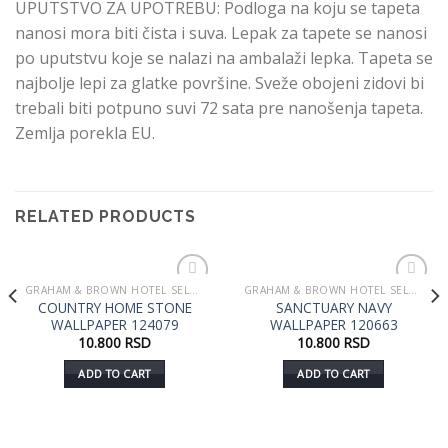
UPUTSTVO ZA UPOTREBU: Podloga na koju se tapeta
nanosi mora biti čista i suva. Lepak za tapete se nanosi
po uputstvu koje se nalazi na ambalaži lepka. Tapeta se
najbolje lepi za glatke površine. Sveže obojeni zidovi bi
trebali biti potpuno suvi 72 sata pre nanošenja tapeta.
Zemlja porekla EU.
RELATED PRODUCTS
GRAHAM & BROWN HOTEL SELECTION
GRAHAM & BROWN HOTEL SELECTION
Dodaj
Dodaj
COUNTRY HOME STONE
SANCTUARY NAVY
u listu
u listu
WALLPAPER 124079
WALLPAPER 120663
želja
želja
10.800
RSD
10.800
RSD
ADD TO CART
ADD TO CART