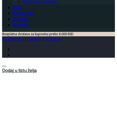
Plafonske obloge
Alati
Inspiracija
O nama
Kontakt
Besplatna dostava za kupovinu preko 6.000 RSD
Prodavnica
/
Tapete
/
Intrigue
Dodaj u listu želja