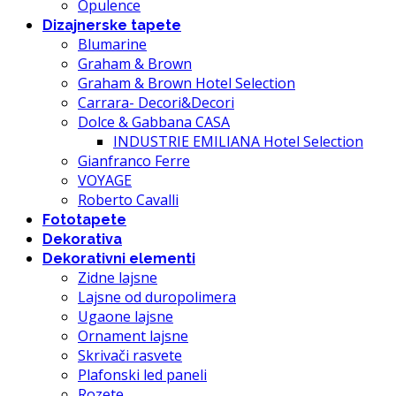
Opulence
Dizajnerske tapete
Blumarine
Graham & Brown
Graham & Brown Hotel Selection
Carrara- Decori&Decori
Dolce & Gabbana CASA
INDUSTRIE EMILIANA Hotel Selection
Gianfranco Ferre
VOYAGE
Roberto Cavalli
Fototapete
Dekorativa
Dekorativni elementi
Zidne lajsne
Lajsne od duropolimera
Ugaone lajsne
Ornament lajsne
Skrivači rasvete
Plafonski led paneli
Rozete