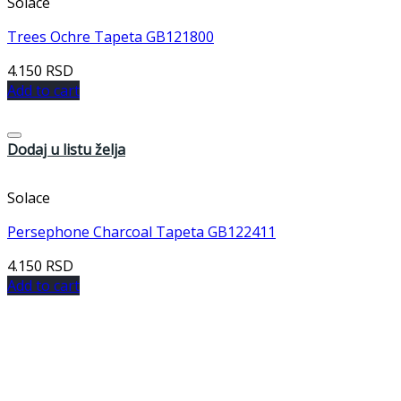
Solace
Trees Ochre Tapeta GB121800
4.150
RSD
Add to cart
Dodaj u listu želja
Solace
Persephone Charcoal Tapeta GB122411
4.150
RSD
Add to cart