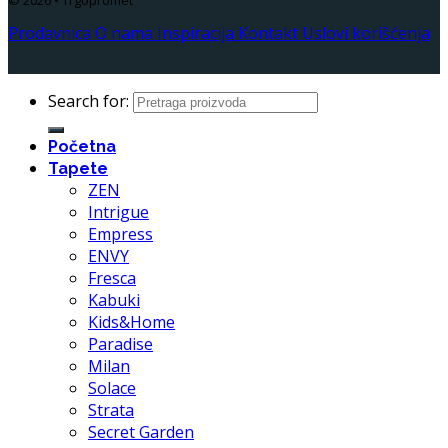
© 2026 • Trgopromet
Prodavnica
O nama
Inspiracija
Kontakt
Uslovi korišćenja
Search for:
Početna
Tapete
ZEN
Intrigue
Empress
ENVY
Fresca
Kabuki
Kids&Home
Paradise
Milan
Solace
Strata
Secret Garden