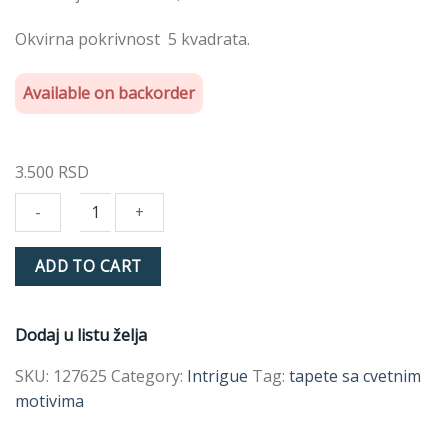
Okvirna pokrivnost 5 kvadrata.
Available on backorder
3.500
RSD
INTRIGUE
ADD TO CART
WALLPAPER
127625
SAGE
Dodaj u listu želja
quantity
SKU:
127625
Category:
Intrigue
Tag:
tapete sa cvetnim
motivima