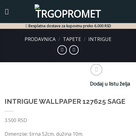
Skip
to
0
content
Besplatna dostava za kupovinu preko 6.000 RSD
PRODAVNICA
/
TAPETE
/
INTRIGUE
Dodaj u listu želja
INTRIGUE WALLPAPER 127625 SAGE
3.500
RSD
Dimenzije: širna 52cm, dužina 10m.