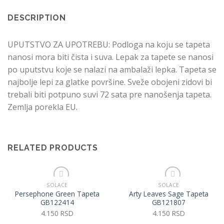
DESCRIPTION
UPUTSTVO ZA UPOTREBU: Podloga na koju se tapeta
nanosi mora biti čista i suva. Lepak za tapete se nanosi
po uputstvu koje se nalazi na ambalaži lepka. Tapeta se
najbolje lepi za glatke površine. Sveže obojeni zidovi bi
trebali biti potpuno suvi 72 sata pre nanošenja tapeta.
Zemlja porekla EU.
RELATED PRODUCTS
SOLACE
SOLACE
Persephone Green Tapeta
Arty Leaves Sage Tapeta
Dodaj u listu želja
Dodaj u listu želja
GB122414
GB121807
4.150
RSD
4.150
RSD