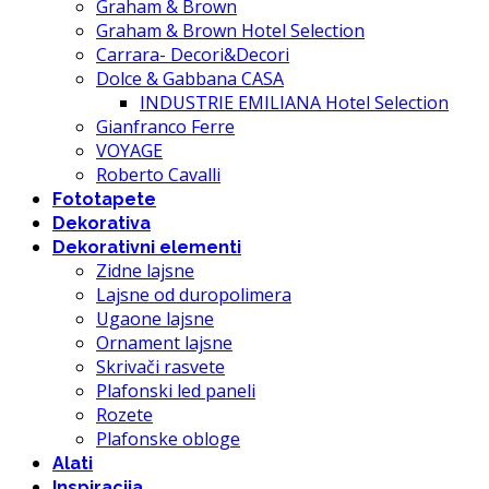
Graham & Brown
Graham & Brown Hotel Selection
Carrara- Decori&Decori
Dolce & Gabbana CASA
INDUSTRIE EMILIANA Hotel Selection
Gianfranco Ferre
VOYAGE
Roberto Cavalli
Fototapete
Dekorativa
Dekorativni elementi
Zidne lajsne
Lajsne od duropolimera
Ugaone lajsne
Ornament lajsne
Skrivači rasvete
Plafonski led paneli
Rozete
Plafonske obloge
Alati
Inspiracija