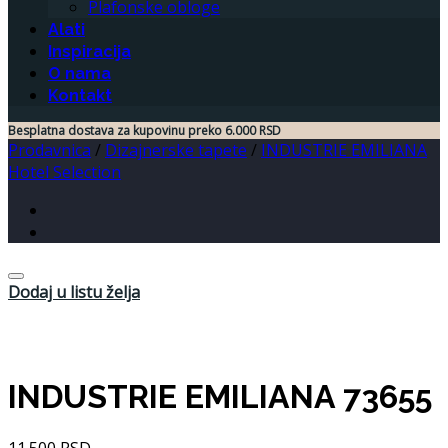
Plafonske obloge
Alati
Inspiracija
O nama
Kontakt
Besplatna dostava za kupovinu preko 6.000 RSD
Prodavnica
/
Dizajnerske tapete
/
INDUSTRIE EMILIANA
Hotel Selection
Dodaj u listu želja
INDUSTRIE EMILIANA 73655
11.500
RSD