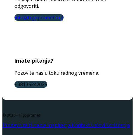
odgovoriti.
info@trgopromet.org
Imate pitanja?
Pozovite nas u toku radnog vremena.
+38135242025
© 2026 • Trgopromet
Prodavnica
O nama
Inspiracija
Kontakt
Uslovi korišćenja