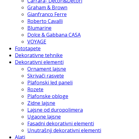
Carrara- Decori&Decori
Graham & Brown
Gianfranco Ferre
Roberto Cavalli
Blumarine
Dolce & Gabbana CASA
VOYAGE
Fototapete
Dekorativne tehnike
Dekorativni elementi
Ornament lajsne
Skrivači rasvete
Plafonski led paneli
Rozete
Plafonske obloge
Zidne lajsne
Lajsne od duropolimera
Ugaone lajsne
Fasadni dekorativni elementi
Unutrašnji dekorativni elementi
Alati