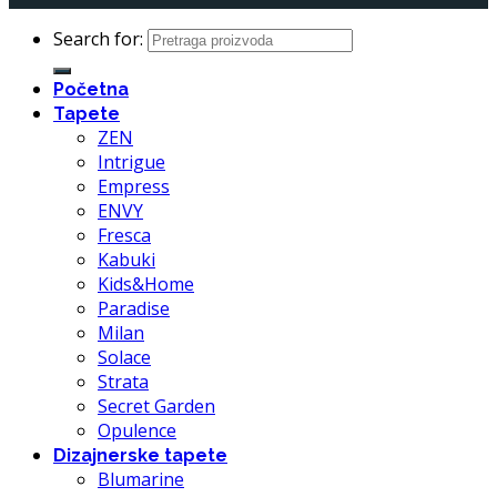
Search for:
Početna
Tapete
ZEN
Intrigue
Empress
ENVY
Fresca
Kabuki
Kids&Home
Paradise
Milan
Solace
Strata
Secret Garden
Opulence
Dizajnerske tapete
Blumarine