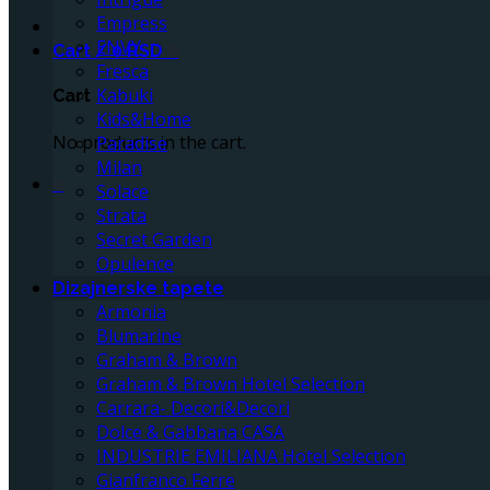
Empress
ENVY
Cart /
0
RSD
0
Fresca
Kabuki
Cart
Kids&Home
No products in the cart.
Paradise
Milan
0
Solace
Strata
Secret Garden
Opulence
Dizajnerske tapete
Armonia
Blumarine
Graham & Brown
Graham & Brown Hotel Selection
Carrara- Decori&Decori
Dolce & Gabbana CASA
INDUSTRIE EMILIANA Hotel Selection
Gianfranco Ferre