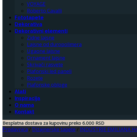
VOYAGE
Roberto Cavalli
Fototapete
Dekorativa
Dekorativni elementi
Zidne lajsne
Lajsne od duropolimera
Ugaone lajsne
Ornament lajsne
Skrivači rasvete
Plafonski led paneli
Rozete
Plafonske obloge
Alati
Inspiracija
O nama
Kontakt
Besplatna dostava za kupovinu preko 6.000 RSD
Prodavnica
/
Dizajnerske tapete
/
INDUSTRIE EMILIANA Hot