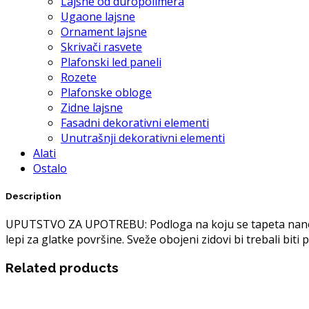
Lajsne od duropolimera
Ugaone lajsne
Ornament lajsne
Skrivači rasvete
Plafonski led paneli
Rozete
Plafonske obloge
Zidne lajsne
Fasadni dekorativni elementi
Unutrašnji dekorativni elementi
Alati
Ostalo
Description
UPUTSTVO ZA UPOTREBU: Podloga na koju se tapeta nanosi m
lepi za glatke površine. Sveže obojeni zidovi bi trebali bit
Related products