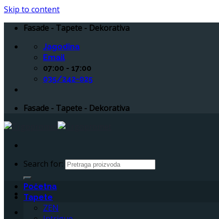
Skip to content
Fasade - Tapete - Dekorativa
Jagodina
Email
07:00 - 17:00
035/242-025
Fasade - Tapete - Dekorativa
Search for:
Početna
Tapete
ZEN
Intrigue