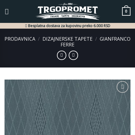
Skip
to
0
content
Besplatna dostava za kupovinu preko 6.000 RSD
PRODAVNICA
/
DIZAJNERSKE TAPETE
/
GIANFRANCO
FERRE
Dodaj
u listu
želja