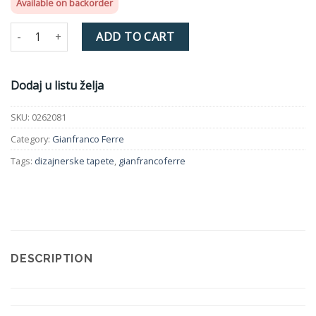
Available on backorder
Tapeta 0262081 Gianfranco Ferre quantity
ADD TO CART
Dodaj u listu želja
SKU:
0262081
Category:
Gianfranco Ferre
Tags:
dizajnerske tapete
,
gianfrancoferre
DESCRIPTION