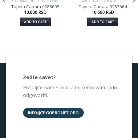
CARRARA- DECORI&DECORI
CARRARA- DECORI&DECORI
Dodaj
Dodaj
Tapeta Carrara 0283605
Tapeta Carrara 0283664
u listu
u listu
10.600
RSD
10.600
RSD
želja
želja
ADD TO CART
ADD TO CART
Želite savet?
Pošaljite nam E-mail a mi ćemo vam rado
odgovoriti.
INFO@TRGOPROMET.ORG