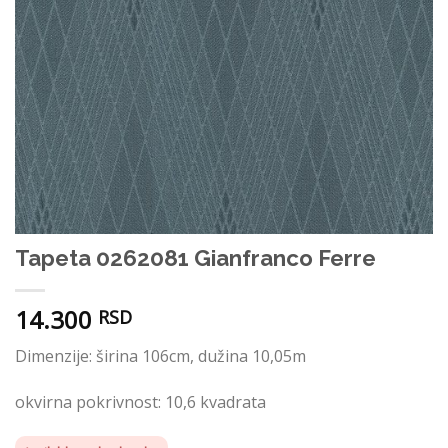
Tapeta 0262081 Gianfranco Ferre
14.300
RSD
Dimenzije: širina 106cm, dužina 10,05m
okvirna pokrivnost: 10,6 kvadrata