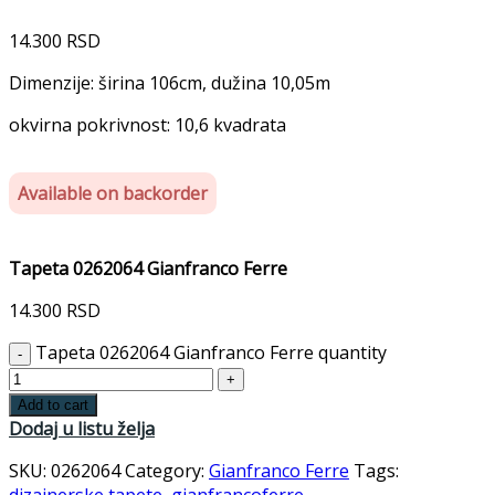
14.300
RSD
Dimenzije: širina 106cm, dužina 10,05m
okvirna pokrivnost: 10,6 kvadrata
Available on backorder
Tapeta 0262064 Gianfranco Ferre
14.300
RSD
Tapeta 0262064 Gianfranco Ferre quantity
Add to cart
Dodaj u listu želja
SKU:
0262064
Category:
Gianfranco Ferre
Tags:
dizajnerske tapete
,
gianfrancoferre