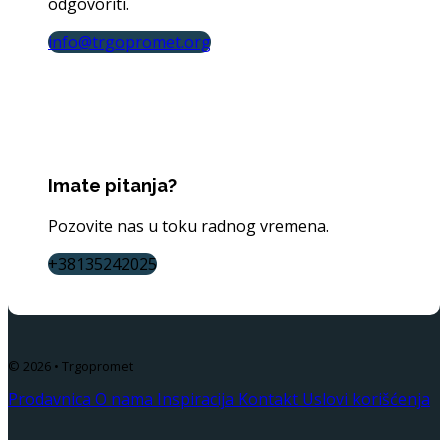
odgovoriti.
info@trgopromet.org
Imate pitanja?
Pozovite nas u toku radnog vremena.
+38135242025
© 2026 • Trgopromet
Prodavnica
O nama
Inspiracija
Kontakt
Uslovi korišćenja