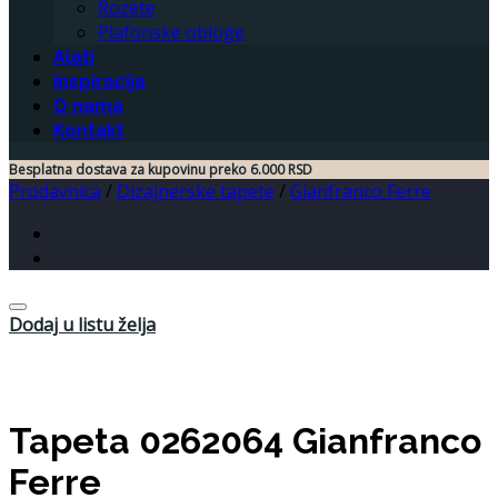
Rozete
Plafonske obloge
Alati
Inspiracija
O nama
Kontakt
Besplatna dostava za kupovinu preko 6.000 RSD
Prodavnica
/
Dizajnerske tapete
/
Gianfranco Ferre
Dodaj u listu želja
Tapeta 0262064 Gianfranco
Ferre