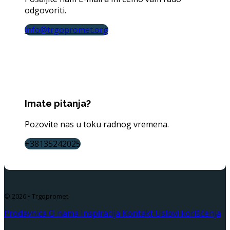
odgovoriti.
info@trgopromet.org
Imate pitanja?
Pozovite nas u toku radnog vremena.
+38135242025
© 2026 • Trgopromet
Prodavnica
O nama
Inspiracija
Kontakt
Uslovi korišćenja