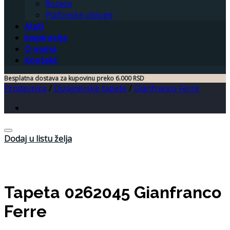
Rozete
Plafonske obloge
Alati
Inspiracija
O nama
Kontakt
Besplatna dostava za kupovinu preko 6.000 RSD
Prodavnica
/
Dizajnerske tapete
/
Gianfranco Ferre
Dodaj u listu želja
Tapeta 0262045 Gianfranco
Ferre