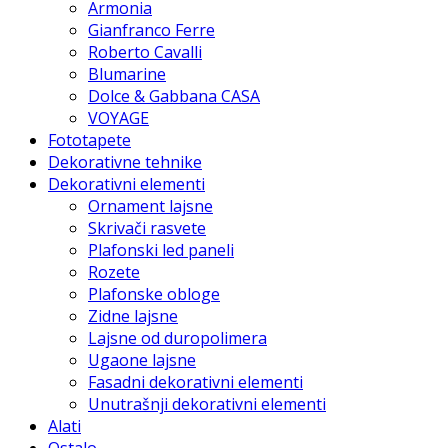
Armonia
Gianfranco Ferre
Roberto Cavalli
Blumarine
Dolce & Gabbana CASA
VOYAGE
Fototapete
Dekorativne tehnike
Dekorativni elementi
Ornament lajsne
Skrivači rasvete
Plafonski led paneli
Rozete
Plafonske obloge
Zidne lajsne
Lajsne od duropolimera
Ugaone lajsne
Fasadni dekorativni elementi
Unutrašnji dekorativni elementi
Alati
Ostalo