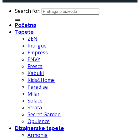
Search for:
Početna
Tapete
ZEN
Intrigue
Empress
ENVY
Fresca
Kabuki
Kids&Home
Paradise
Milan
Solace
Strata
Secret Garden
Opulence
Dizajnerske tapete
Armonia