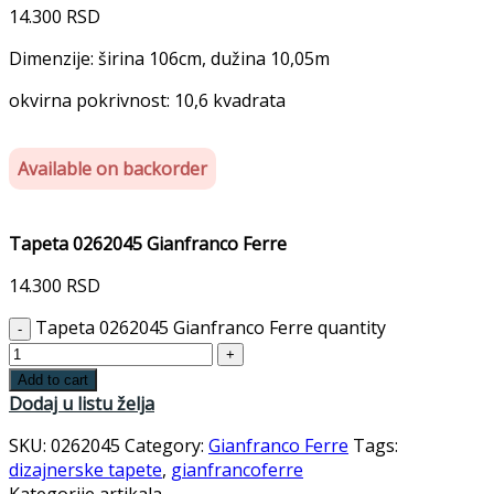
14.300
RSD
Dimenzije: širina 106cm, dužina 10,05m
okvirna pokrivnost: 10,6 kvadrata
Available on backorder
Tapeta 0262045 Gianfranco Ferre
14.300
RSD
Tapeta 0262045 Gianfranco Ferre quantity
Add to cart
Dodaj u listu želja
SKU:
0262045
Category:
Gianfranco Ferre
Tags:
dizajnerske tapete
,
gianfrancoferre
Kategorije artikala