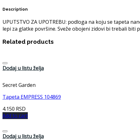
Description
UPUTSTVO ZA UPOTREBU: podloga na koju se tapeta nanosi m
lepi za glatke površine. Sveže obojeni zidovi bi trebali bit
Related products
Dodaj u listu želja
Secret Garden
Tapeta EMPRESS 104869
4.150
RSD
Add to cart
Dodaj u listu želja