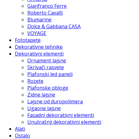
Gianfranco Ferre
Roberto Cavalli
Blumarine
Dolce & Gabbana CASA
VOYAGE
Fototapete
Dekorativne tehnike
Dekorativni elementi
Ornament lajsne
Skrivači rasvete
Plafonski led paneli
Rozete
Plafonske obloge
Zidne lajsne
Lajsne od duropolimera
Ugaone lajsne
Fasadni dekorativni elementi
Unutrašnji dekorativni elementi
Alati
Ostalo