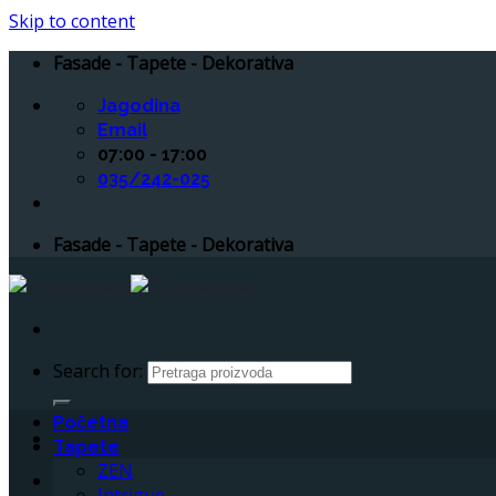
Skip to content
Fasade - Tapete - Dekorativa
Jagodina
Email
07:00 - 17:00
035/242-025
Fasade - Tapete - Dekorativa
Search for:
Početna
Tapete
ZEN
Intrigue