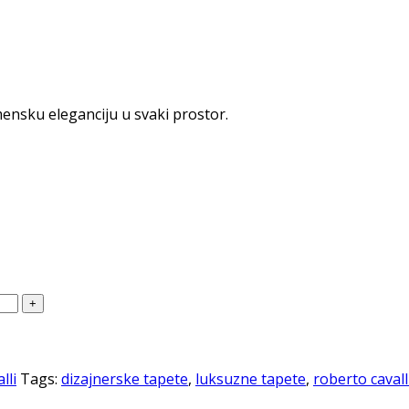
mensku eleganciju u svaki prostor.
lli
Tags:
dizajnerske tapete
,
luksuzne tapete
,
roberto cavall