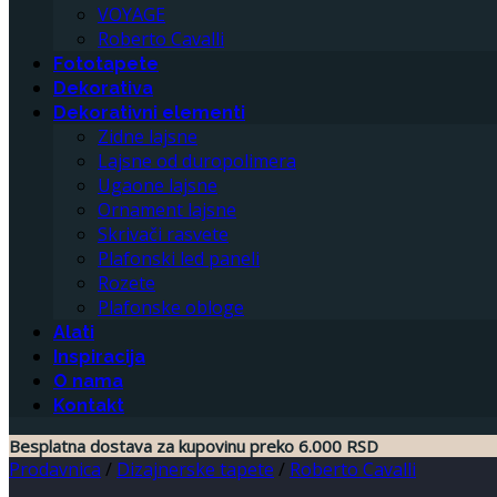
VOYAGE
Roberto Cavalli
Fototapete
Dekorativa
Dekorativni elementi
Zidne lajsne
Lajsne od duropolimera
Ugaone lajsne
Ornament lajsne
Skrivači rasvete
Plafonski led paneli
Rozete
Plafonske obloge
Alati
Inspiracija
O nama
Kontakt
Besplatna dostava za kupovinu preko 6.000 RSD
Prodavnica
/
Dizajnerske tapete
/
Roberto Cavalli