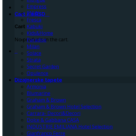
Empress
ENVY
Cart /
0
RSD
0
Fresca
Kabuki
Cart
Kids&Home
No products in the cart.
Paradise
Milan
0
Solace
Strata
Secret Garden
Opulence
Dizajnerske tapete
Armonia
Blumarine
Graham & Brown
Graham & Brown Hotel Selection
Carrara- Decori&Decori
Dolce & Gabbana CASA
INDUSTRIE EMILIANA Hotel Selection
Gianfranco Ferre