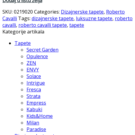
Dodaj u listu želja
SKU:
0219020
Categories:
Dizajnerske tapete
,
Roberto
Cavalli
Tags:
dizajnerske tapete
,
luksuzne tapete
,
roberto
cavalli
,
roberto cavalli tapete
,
tapete
Kategorije artikala
Tapete
Secret Garden
Opulence
ZEN
ENVY
Solace
Intrigue
Fresca
Strata
Empress
Kabuki
Kids&Home
Milan
Paradise