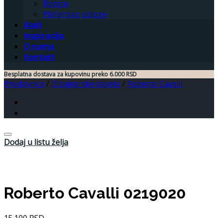
Rozete
Plafonske obloge
Alati
Inspiracija
O nama
Kontakt
Besplatna dostava za kupovinu preko 6.000 RSD
Prodavnica
/
Dizajnerske tapete
/
Roberto Cavalli
Dodaj u listu želja
Roberto Cavalli 0219020
15.100
RSD