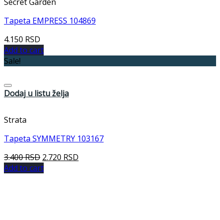
Secret Garden
Tapeta EMPRESS 104869
4.150
RSD
Add to cart
Sale!
Dodaj u listu želja
Strata
Tapeta SYMMETRY 103167
3.400
RSD
2.720
RSD
Add to cart