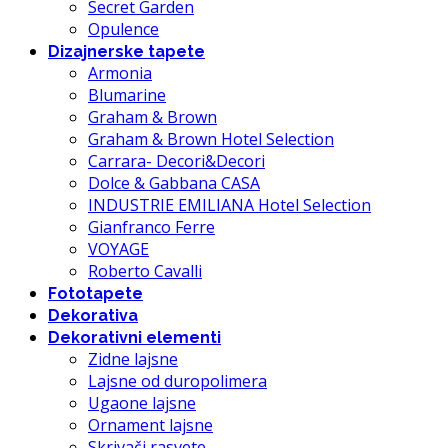
Secret Garden
Opulence
Dizajnerske tapete
Armonia
Blumarine
Graham & Brown
Graham & Brown Hotel Selection
Carrara- Decori&Decori
Dolce & Gabbana CASA
INDUSTRIE EMILIANA Hotel Selection
Gianfranco Ferre
VOYAGE
Roberto Cavalli
Fototapete
Dekorativa
Dekorativni elementi
Zidne lajsne
Lajsne od duropolimera
Ugaone lajsne
Ornament lajsne
Skrivači rasvete