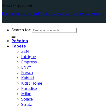
© 2026 • Trgopromet
Prodavnica
O nama
Inspiracija
Kontakt
Uslovi korišćenja
Search for:
Početna
Tapete
ZEN
Intrigue
Empress
ENVY
Fresca
Kabuki
Kids&Home
Paradise
Milan
Solace
Strata