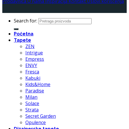
Prodavnica
O nama
Inspiracija
Kontakt
Uslovi korišćenja
Search for:
Početna
Tapete
ZEN
Intrigue
Empress
ENVY
Fresca
Kabuki
Kids&Home
Paradise
Milan
Solace
Strata
Secret Garden
Opulence
Dizajnerske tapete