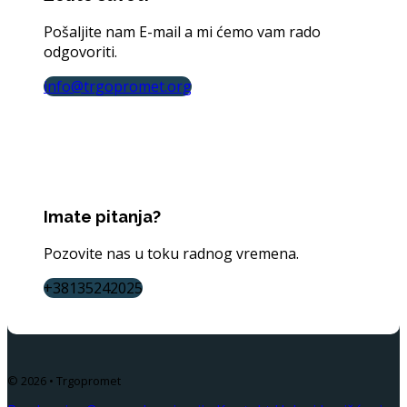
Pošaljite nam E-mail a mi ćemo vam rado
odgovoriti.
info@trgopromet.org
Imate pitanja?
Pozovite nas u toku radnog vremena.
+38135242025
© 2026 • Trgopromet