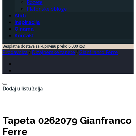
Rozete
Plafonske obloge
Alati
Inspiracija
O nama
Kontakt
Besplatna dostava za kupovinu preko 6.000 RSD
Prodavnica
/
Dizajnerske tapete
/
Gianfranco Ferre
Dodaj u listu želja
Tapeta 0262079 Gianfranco
Ferre