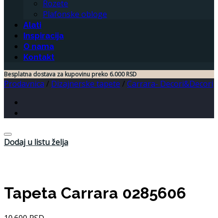
Rozete
Plafonske obloge
Alati
Inspiracija
O nama
Kontakt
Besplatna dostava za kupovinu preko 6.000 RSD
Prodavnica
/
Dizajnerske tapete
/
Carrara- Decori&Decori
Dodaj u listu želja
Tapeta Carrara 0285606
10.600
RSD