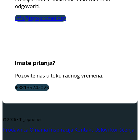
odgovoriti.
info@trgopromet.org
Imate pitanja?
Pozovite nas u toku radnog vremena.
+38135242025
© 2026 • Trgopromet
Prodavnica
O nama
Inspiracija
Kontakt
Uslovi korišćenja