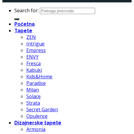
Search for:
Početna
Tapete
ZEN
Intrigue
Empress
ENVY
Fresca
Kabuki
Kids&Home
Paradise
Milan
Solace
Strata
Secret Garden
Opulence
Dizajnerske tapete
Armonia