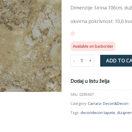
želja
Dimenzije: širina 106cm, du
okvirna pokrivnost: 10,6 kv
Available on backorder
Tapeta Carrara 0285607 quanti
ADD TO C
Dodaj u listu želja
SKU:
0285607
Category:
Carrara- Decori&Decori
Tags:
decoridecori tapete
,
dizajner