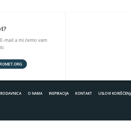
et?
 E-mail a mi ćemo vam
i.
ROMET.ORG
PRODAVNICA
O NAMA
INSPIRACIJA
KONTAKT
USLOVI KORIŠĆENJ