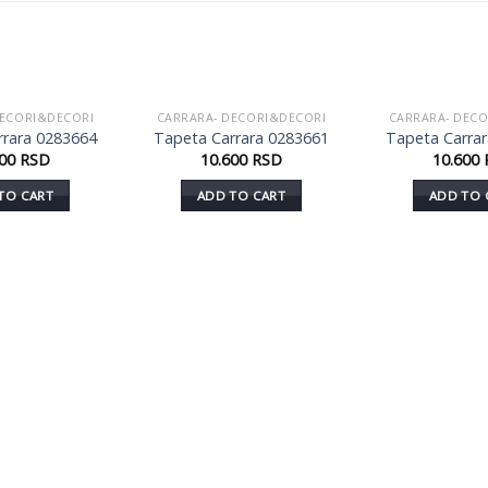
DECORI&DECORI
CARRARA- DECORI&DECORI
CARRARA- DEC
Dodaj
Dodaj
rrara 0283664
Tapeta Carrara 0283661
Tapeta Carra
u listu
u listu
600
RSD
10.600
RSD
10.600
želja
želja
TO CART
ADD TO CART
ADD TO 