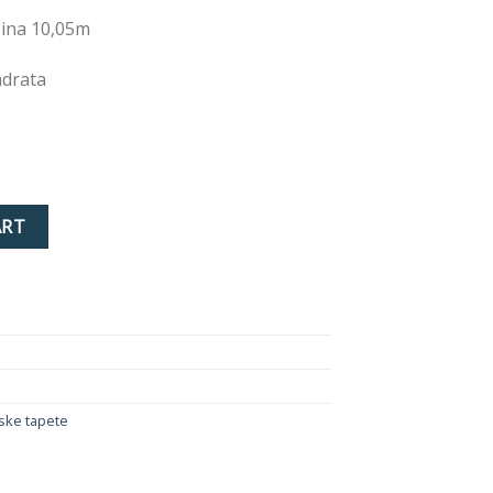
žina 10,05m
adrata
ty
ART
ske tapete