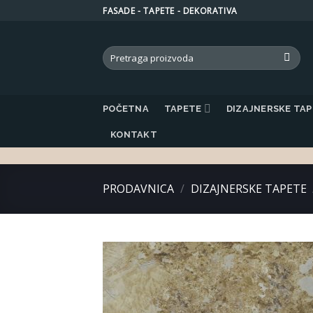
Skip
FASADE - TAPETE - DEKORATIVA
to
content
Search
for:
POČETNA
TAPETE
DIZAJNERSKE TA
KONTAKT
PRODAVNICA
/
DIZAJNERSKE TAPETE