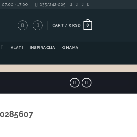
07:00 - 17:00
035/242-025
0
CART /
0
RSD
ALATI
INSPIRACIJA
O NAMA
 0285607