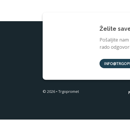
Želite sav
Pošaljite nam
rado odgovorit
INFO@TRGOP
© 2026 • Trgopromet