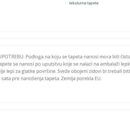
teksturne tapete
TREBU: Podloga na koju se tapeta nanosi mora biti čista
apete se nanosi po uputstvu koje se nalazi na ambalaži lepk
e lepi za glatke površine. Sveže obojeni zidovi bi trebali biti
 sata pre nanošenja tapeta. Zemlja porekla EU.