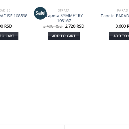
RADISE
STRATA
PARAD
Sale!
Dodaj
Dodaj
Tapeta SYMMETRY
RADISE 108598
Tapete PARAD
u listu
u listu
103167
želja
želja
00
RSD
3.400
RSD
2.720
RSD
3.600
TO CART
ADD TO CART
ADD TO 