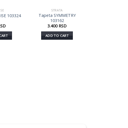
ISE
STRATA
Dodaj
Dodaj
Tapeta SYMMETRY
ISE 103324
u listu
u listu
103162
želja
želja
RSD
3.400
RSD
CART
ADD TO CART