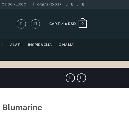
07:00 - 17:00
035/242-025
0
CART /
0
RSD
ALATI
INSPIRACIJA
O NAMA
 Blumarine