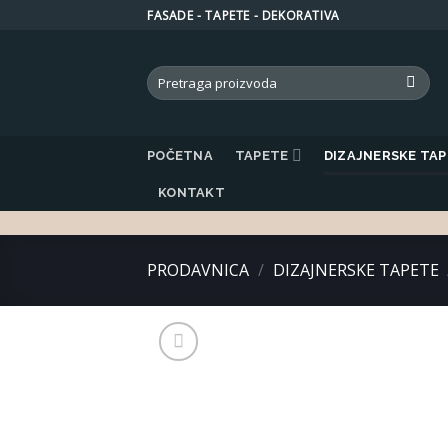
Skip
FASADE - TAPETE - DEKORATIVA
to
content
Search
for:
POČETNA
TAPETE
DIZAJNERSKE TA
KONTAKT
PRODAVNICA
/
DIZAJNERSKE TAPETE