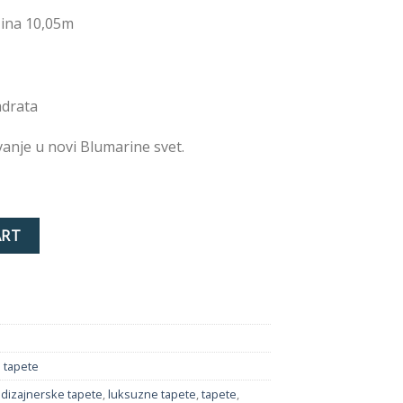
žina 10,05m
adrata
anje u novi Blumarine svet.
tity
ART
 tapete
,
dizajnerske tapete
,
luksuzne tapete
,
tapete
,