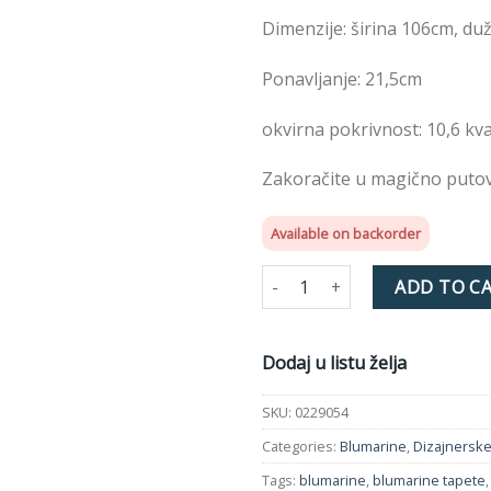
želja
Dimenzije: širina 106cm, du
Ponavljanje: 21,5cm
okvirna pokrivnost: 10,6 kv
Zakoračite u magično putov
Available on backorder
Tapeta 0229054 Blumarine quan
ADD TO C
Dodaj u listu želja
SKU:
0229054
Categories:
Blumarine
,
Dizajnerske
Tags:
blumarine
,
blumarine tapete