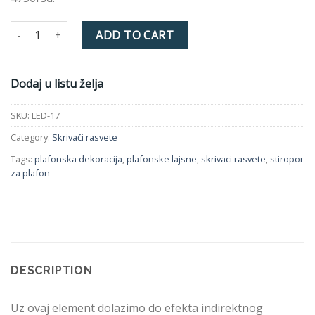
SKRIVAČ RASVETE LED-17 quantity
ADD TO CART
Dodaj u listu želja
SKU:
LED-17
Category:
Skrivači rasvete
Tags:
plafonska dekoracija
,
plafonske lajsne
,
skrivaci rasvete
,
stiropor
za plafon
DESCRIPTION
Uz ovaj element dolazimo do efekta indirektnog