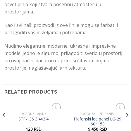
osvetljenja koji stvara posebnu atmosferu u
prostorijama.
Kao i svi naši proizvodi iz ove linije mogu se farbati i
prilagoditi vašim zeljama i potrebama.
Nudimo elegantne, moderne, ukrasne i impresivne
modele. Jedno je sigurno, prilagoditi svetlo u prostoriji
na ovaj način, dadatno doprinosi čitavom dojmu
prostorije, naglašavajući arhitekturu.
RELATED PRODUCTS
UGAONE LAJSNE
PLAFONSKI LED PANELI
Dodaj
Dodaj
Plafonski led panel LG-29
STF-136 3.4×3.4
u listu
u listu
60×150
želja
želja
120
RSD
9.450
RSD