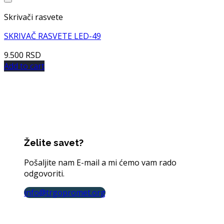
Dodaj u listu želja
Skrivači rasvete
SKRIVAČ RASVETE LED-49
9.500
RSD
Add to cart
Želite savet?
Pošaljite nam E-mail a mi ćemo vam rado
odgovoriti.
info@trgopromet.org