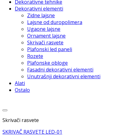
Dekorativne tehnike
Dekorativni elementi
Zidne lajsne
Lajsne od duropolimera
Ugaone lajsne
Ornament lajsne
Skrivači rasvete
Plafonski led paneli
Rozete
Plafonske obloge
Fasadni dekorativni elementi
Unutrašnji dekorativni elementi
Alati
Ostalo
Dodaj u listu želja
Skrivači rasvete
SKRIVAČ RASVETE LED-01