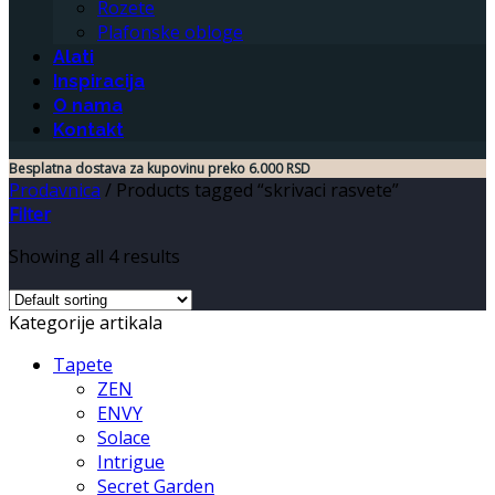
Rozete
Plafonske obloge
Alati
Inspiracija
O nama
Kontakt
Besplatna dostava za kupovinu preko 6.000 RSD
Prodavnica
/
Products tagged “skrivaci rasvete”
Filter
Showing all 4 results
Kategorije artikala
Tapete
ZEN
ENVY
Solace
Intrigue
Secret Garden