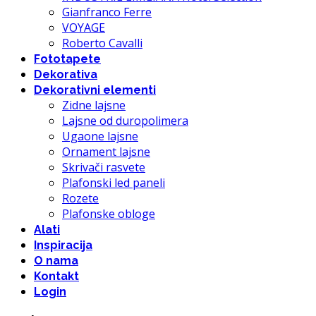
Gianfranco Ferre
VOYAGE
Roberto Cavalli
Fototapete
Dekorativa
Dekorativni elementi
Zidne lajsne
Lajsne od duropolimera
Ugaone lajsne
Ornament lajsne
Skrivači rasvete
Plafonski led paneli
Rozete
Plafonske obloge
Alati
Inspiracija
O nama
Kontakt
Login