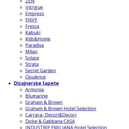
ZEN
Intrigue
Empress
ENVY
Fresca
Kabuki
Kids&Home
Paradise
Milan
Solace
Strata
Secret Garden
Opulence
Dizajnerske tapete
Armonia
Blumarine
Graham & Brown
Graham & Brown Hotel Selection
Carrara- Decori&Decori
Dolce & Gabbana CASA
INDUSTRIE EMILIANA Hotel Selection