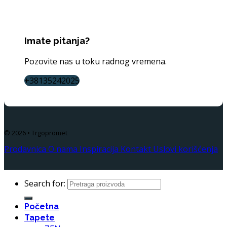
Imate pitanja?
Pozovite nas u toku radnog vremena.
+38135242025
© 2026 • Trgopromet
Prodavnica
O nama
Inspiracija
Kontakt
Uslovi korišćenja
Search for:
Početna
Tapete