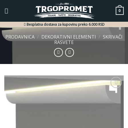
Skip
to
0
content
Besplatna dostava za kupovinu preko 6.000 RSD
PRODAVNICA
/
DEKORATIVNI ELEMENTI
/
SKRIVAČI
RASVETE
Dodaj
u listu
želja