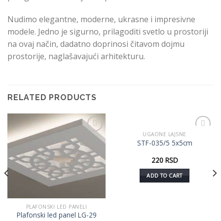
Nudimo elegantne, moderne, ukrasne i impresivne
modele. Jedno je sigurno, prilagoditi svetlo u prostoriji
na ovaj način, dadatno doprinosi čitavom dojmu
prostorije, naglašavajući arhitekturu.
RELATED PRODUCTS
UGAONE LAJSNE
Dodaj
Dodaj
STF-035/5 5x5cm
u listu
u listu
želja
želja
220
RSD
ADD TO CART
PLAFONSKI LED PANELI
Plafonski led panel LG-29