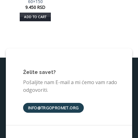
60×150
9.450
RSD
ADD TO CART
Želite savet?
Pošaljite nam E-mail a mi ćemo vam rado
odgovoriti.
INFO@TRGOPROMET.ORG