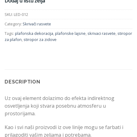
Dodaj u listu želja
SKU:
LED-012
Category:
Skrivači rasvete
Tags:
plafonska dekoracija
,
plafonske lajsne
,
skrivaci rasvete
,
stiropor
za plafon
,
stiropor za zidove
DESCRIPTION
Uz ovaj element dolazimo do efekta indirektnog
osvetljenja koji stvara posebnu atmosferu u
prostorijama.
Kao i svi naši proizvodi iz ove linije mogu se farbati i
prilagoditi vašim zeljama i potrebama.