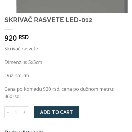
SKRIVAČ RASVETE LED-012
920
RSD
Skrivač rasvete
Dimenzije: 5x5cm
Dužina: 2m
Cena po komadu 920 rsd, cena po dužnom metru:
460rsd.
SKRIVAČ RASVETE LED-012 quantity
ADD TO CART