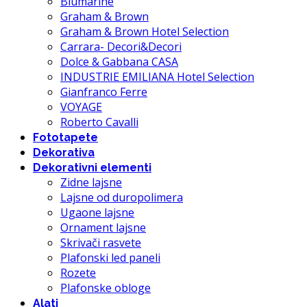
Blumarine
Graham & Brown
Graham & Brown Hotel Selection
Carrara- Decori&Decori
Dolce & Gabbana CASA
INDUSTRIE EMILIANA Hotel Selection
Gianfranco Ferre
VOYAGE
Roberto Cavalli
Fototapete
Dekorativa
Dekorativni elementi
Zidne lajsne
Lajsne od duropolimera
Ugaone lajsne
Ornament lajsne
Skrivači rasvete
Plafonski led paneli
Rozete
Plafonske obloge
Alati