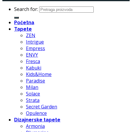
Search for:
Početna
Tapete
ZEN
Intrigue
Empress
ENVY
Fresca
Kabuki
Kids&Home
Paradise
Milan
Solace
Strata
Secret Garden
Opulence
Dizajnerske tapete
Armonia