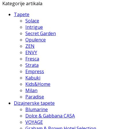
Kategorije artikala
Tapete
Solace
Intrigue
Secret Garden
Opulence
ZEN
ENVY
Fresca
Strata
Empress
Kabuki
Kids&Home
Milan
Paradise
Dizajnerske tapete
Blumarine
Dolce & Gabbana CASA
VOYAGE
Graham & Brown Hotel Selection