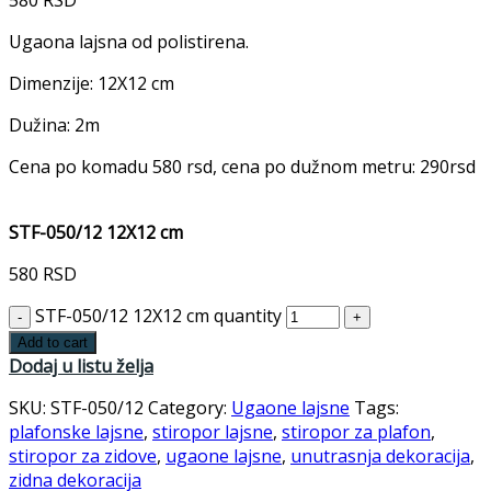
Ugaona lajsna od polistirena.
Dimenzije: 12X12 cm
Dužina: 2m
Cena po komadu 580 rsd, cena po dužnom metru: 290rsd
STF-050/12 12X12 cm
580
RSD
STF-050/12 12X12 cm quantity
Add to cart
Dodaj u listu želja
SKU:
STF-050/12
Category:
Ugaone lajsne
Tags:
plafonske lajsne
,
stiropor lajsne
,
stiropor za plafon
,
stiropor za zidove
,
ugaone lajsne
,
unutrasnja dekoracija
,
zidna dekoracija