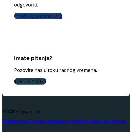
odgovoriti.
info@trgopromet.org
Imate pitanja?
Pozovite nas u toku radnog vremena.
+38135242025
© 2026 • Trgopromet
Prodavnica
O nama
Inspiracija
Kontakt
Uslovi korišćenja