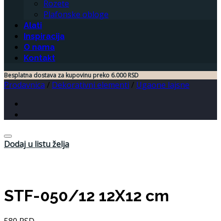
Rozete
Plafonske obloge
Alati
Inspiracija
O nama
Kontakt
Besplatna dostava za kupovinu preko 6.000 RSD
Prodavnica
/
Dekorativni elementi
/
Ugaone lajsne
Dodaj u listu želja
STF-050/12 12X12 cm
580
RSD