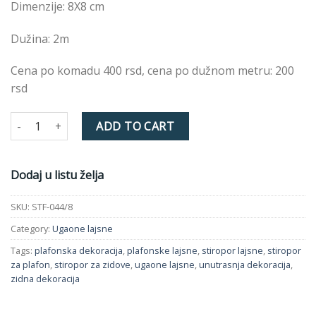
Dimenzije: 8X8 cm
Dužina: 2m
Cena po komadu 400 rsd, cena po dužnom metru: 200
rsd
STF-044/8 8X8 cm quantity
ADD TO CART
Dodaj u listu želja
SKU:
STF-044/8
Category:
Ugaone lajsne
Tags:
plafonska dekoracija
,
plafonske lajsne
,
stiropor lajsne
,
stiropor
za plafon
,
stiropor za zidove
,
ugaone lajsne
,
unutrasnja dekoracija
,
zidna dekoracija