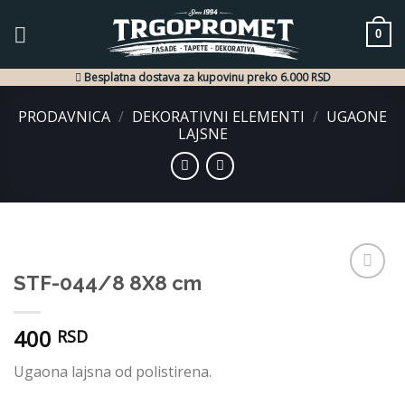
Skip
to
0
content
Besplatna dostava za kupovinu preko 6.000 RSD
PRODAVNICA
/
DEKORATIVNI ELEMENTI
/
UGAONE
LAJSNE
STF-044/8 8X8 cm
Dodaj
u listu
želja
400
RSD
Ugaona lajsna od polistirena.