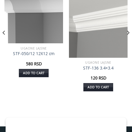
Dodaj
Dodaj
u listu
u listu
želja
želja
UGAONE LAJSNE
STF-050/12 12X12 cm
UGAONE LAJSNE
580
RSD
STF-136 3.4×3.4
ADD TO CART
120
RSD
ADD TO CART