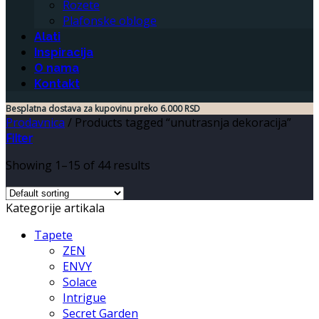
Rozete
Plafonske obloge
Alati
Inspiracija
O nama
Kontakt
Besplatna dostava za kupovinu preko 6.000 RSD
Prodavnica
/
Products tagged “unutrasnja dekoracija”
Filter
Showing 1–15 of 44 results
Kategorije artikala
Tapete
ZEN
ENVY
Solace
Intrigue
Secret Garden