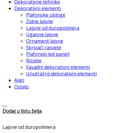
Dekorativne tehnike
Dekorativni elementi
Plafonske obloge
Zidne lajsne
Lajsne od duropolimera
Ugaone lajsne
Ornament lajsne
Skrivači rasvete
Plafonski led paneli
Rozete
Fasadni dekorativni elementi
Unutrašnji dekorativni elementi
Alati
Ostalo
Dodaj u listu želja
Lajsne od duropolimera