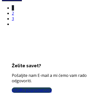
1
2
3
Želite savet?
Pošaljite nam E-mail a mi ćemo vam rado
odgovoriti.
info@trgopromet.org