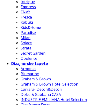
Intrigue
Empress
ENVY
Fresca
Kabuki
Kids&Home
Paradise
Milan
Solace
Strata
Secret Garden
Opulence
Dizajnerske tapete
Armonia
Blumarine
Graham & Brown
Graham & Brown Hotel Selection
Carrara- Decori&Decori
Dolce & Gabbana CASA
INDUSTRIE EMILIANA Hotel Selection
Gianfranco Ferre