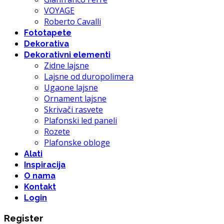
VOYAGE
Roberto Cavalli
Fototapete
Dekorativa
Dekorativni elementi
Zidne lajsne
Lajsne od duropolimera
Ugaone lajsne
Ornament lajsne
Skrivači rasvete
Plafonski led paneli
Rozete
Plafonske obloge
Alati
Inspiracija
O nama
Kontakt
Login
Register