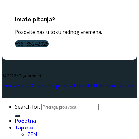
Imate pitanja?
Pozovite nas u toku radnog vremena.
+38135242025
© 2026 • Trgopromet
Prodavnica
O nama
Inspiracija
Kontakt
Uslovi korišćenja
Search for:
Početna
Tapete
ZEN