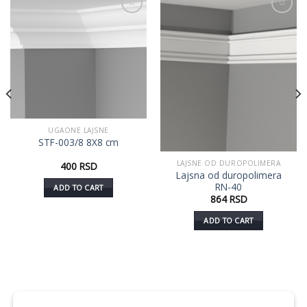
Dodaj
Dodaj
u listu
u listu
želja
želja
UGAONE LAJSNE
STF-003/8 8X8 cm
LAJSNE OD DUROPOLIMERA
400
RSD
Lajsna od duropolimera
RN-40
ADD TO CART
864
RSD
ADD TO CART