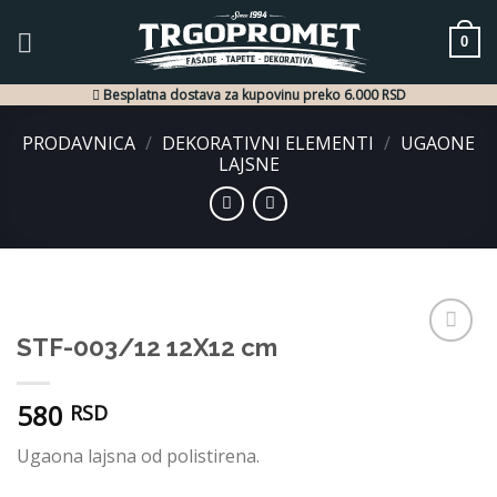
Skip
to
0
content
Besplatna dostava za kupovinu preko 6.000 RSD
PRODAVNICA
/
DEKORATIVNI ELEMENTI
/
UGAONE
LAJSNE
STF-003/12 12X12 cm
Dodaj
u listu
želja
580
RSD
Ugaona lajsna od polistirena.