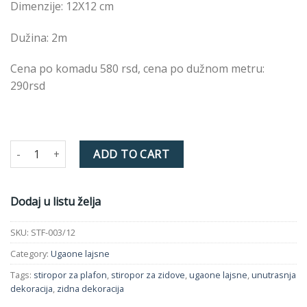
Dimenzije: 12X12 cm
Dužina: 2m
Cena po komadu 580 rsd, cena po dužnom metru:
290rsd
STF-003/12 12X12 cm quantity
ADD TO CART
Dodaj u listu želja
SKU:
STF-003/12
Category:
Ugaone lajsne
Tags:
stiropor za plafon
,
stiropor za zidove
,
ugaone lajsne
,
unutrasnja
dekoracija
,
zidna dekoracija