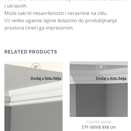
i ukrasnih.
Može sakriti nesavršenosti i neravnine na zidu.
Uz velike ugaone lajsne dolazimo do produbljivanja
prostora čineći ga impresivnim.
RELATED PRODUCTS
Dodaj u listu želja
Dodaj u listu želja
UGAONE LAJSNE
STF-009/8 8X8 cm