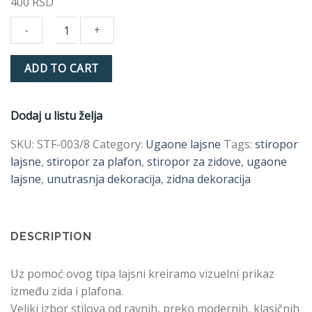
400
RSD
STF-
ADD TO CART
003/8
8X8
cm
Dodaj u listu želja
quantity
SKU:
STF-003/8
Category:
Ugaone lajsne
Tags:
stiropor
lajsne
,
stiropor za plafon
,
stiropor za zidove
,
ugaone
lajsne
,
unutrasnja dekoracija
,
zidna dekoracija
DESCRIPTION
Uz pomoć ovog tipa lajsni kreiramo vizuelni prikaz
između zida i plafona.
Veliki izbor stilova od ravnih, preko modernih, klasičnih