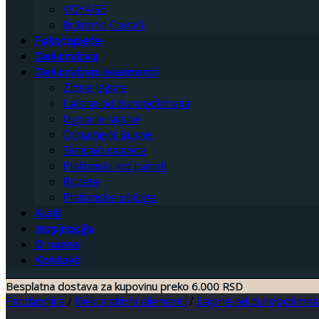
VOYAGE
Roberto Cavalli
Fototapete
Dekorativa
Dekorativni elementi
Zidne lajsne
Lajsne od duropolimera
Ugaone lajsne
Ornament lajsne
Skrivači rasvete
Plafonski led paneli
Rozete
Plafonske obloge
Alati
Inspiracija
O nama
Kontakt
Besplatna dostava za kupovinu preko 6.000 RSD
Prodavnica
/
Dekorativni elementi
/
Lajsne od duropolimer