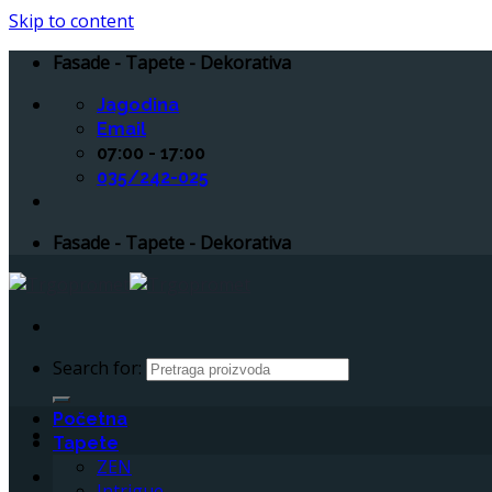
Skip to content
Fasade - Tapete - Dekorativa
Jagodina
Email
07:00 - 17:00
035/242-025
Fasade - Tapete - Dekorativa
Search for:
Početna
Tapete
ZEN
Intrigue