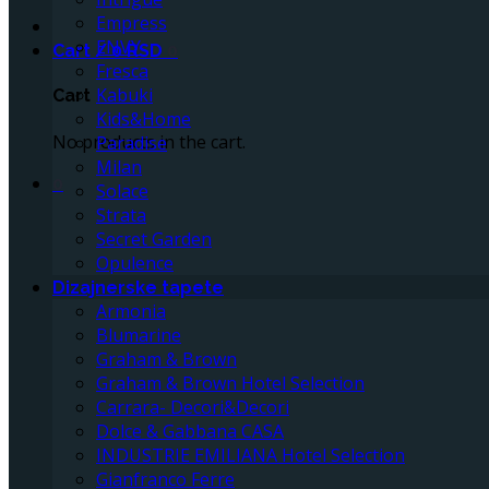
Empress
ENVY
Cart /
0
RSD
0
Fresca
Kabuki
Cart
Kids&Home
No products in the cart.
Paradise
Milan
0
Solace
Strata
Secret Garden
Opulence
Dizajnerske tapete
Armonia
Blumarine
Graham & Brown
Graham & Brown Hotel Selection
Carrara- Decori&Decori
Dolce & Gabbana CASA
INDUSTRIE EMILIANA Hotel Selection
Gianfranco Ferre