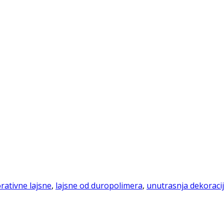
rativne lajsne
,
lajsne od duropolimera
,
unutrasnja dekoraci