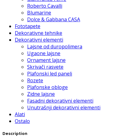
Roberto Cavalli
Blumarine
Dolce & Gabbana CASA
Fototapete
Dekorativne tehnike
Dekorativni elementi
Lajsne od duropolimera
Ugaone lajsne
Ornament lajsne
Skrivači rasvete
Plafonski led paneli
Rozete
Plafonske obloge
Zidne lajsne
Fasadni dekorativni elementi
Unutrašnji dekorativni elementi
Alati
Ostalo
Description