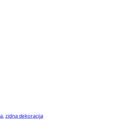
ja
,
zidna dekoracija