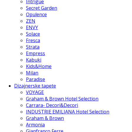
Intrigue
Secret Garden
Opulence
ZEN
ENVY
Solace
Fresca
Strata
Empress
Kabuki
Kids&Home
Milan
Paradise
Dizajnerske tapete
VOYAGE
Graham & Brown Hotel Selection
Carrara- Decori&Decori
INDUSTRIE EMILIANA Hotel Selection
Graham & Brown
Armonia
Gianfranco Ferre