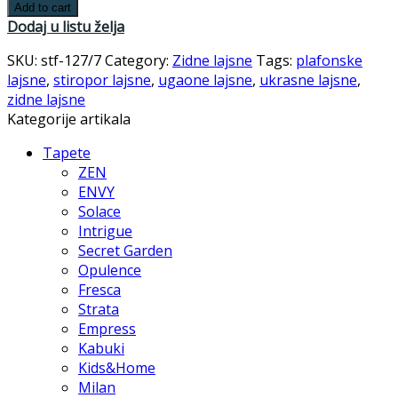
Add to cart
Dodaj u listu želja
SKU:
stf-127/7
Category:
Zidne lajsne
Tags:
plafonske
lajsne
,
stiropor lajsne
,
ugaone lajsne
,
ukrasne lajsne
,
zidne lajsne
Kategorije artikala
Tapete
ZEN
ENVY
Solace
Intrigue
Secret Garden
Opulence
Fresca
Strata
Empress
Kabuki
Kids&Home
Milan