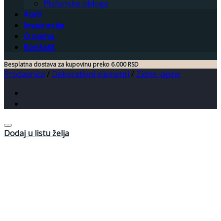
Plafonske obloge
Alati
Inspiracija
O nama
Kontakt
Besplatna dostava za kupovinu preko 6.000 RSD
Prodavnica
/
Dekorativni elementi
/
Zidne lajsne
Dodaj u listu želja