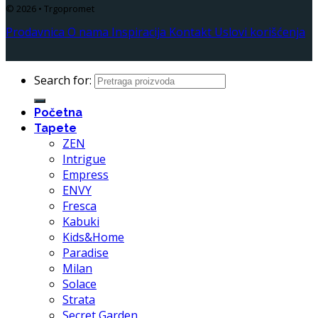
© 2026 • Trgopromet
Prodavnica
O nama
Inspiracija
Kontakt
Uslovi korišćenja
Search for:
Početna
Tapete
ZEN
Intrigue
Empress
ENVY
Fresca
Kabuki
Kids&Home
Paradise
Milan
Solace
Strata
Secret Garden