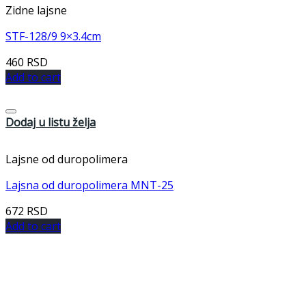
Zidne lajsne
STF-128/9 9×3.4cm
460
RSD
Add to cart
Dodaj u listu želja
Lajsne od duropolimera
Lajsna od duropolimera MNT-25
672
RSD
Add to cart