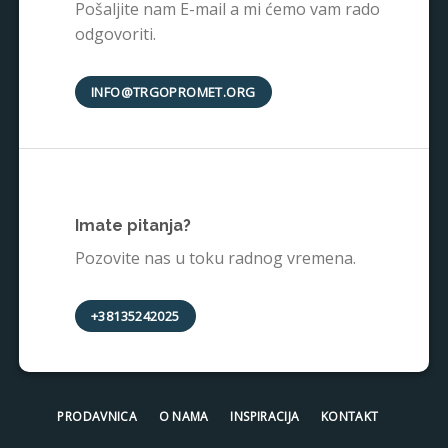
Pošaljite nam E-mail a mi ćemo vam rado
odgovoriti.
INFO@TRGOPROMET.ORG
Imate pitanja?
Pozovite nas u toku radnog vremena.
+38135242025
PRODAVNICA
O NAMA
INSPIRACIJA
KONTAKT