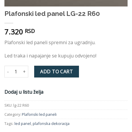
Plafonski led panel LG-22 R60
7.320
RSD
Plafonski led paneli spremni za ugradnju.
Led traka i napajanje se kupuju odvojeno!
Plafonski led panel LG-22 R60 quantity
ADD TO CART
Dodaj u listu želja
SKU:
lg-22 R60
Category:
Plafonski led paneli
Tags:
led panel
,
plafonska dekoracija