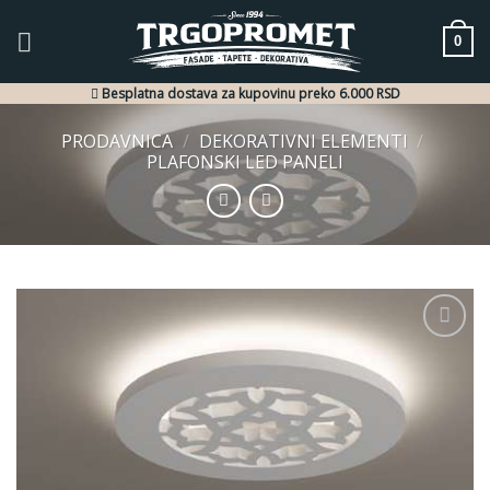
Skip
to
0
content
Besplatna dostava za kupovinu preko 6.000 RSD
PRODAVNICA
/
DEKORATIVNI ELEMENTI
/
PLAFONSKI LED PANELI
Dodaj
u listu
želja