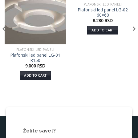
PLAFONSKI LED PANELI
Dodaj
Dodaj
Plafonski led panel LG-02
u listu
u listu
60×60
želja
želja
8.280
RSD
ADD TO CART
PLAFONSKI LED PANELI
Plafonski led panel LG-01
R150
9.000
RSD
ADD TO CART
Želite savet?