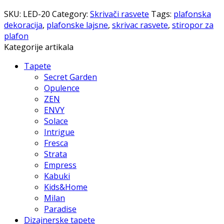
SKU:
LED-20
Category:
Skrivači rasvete
Tags:
plafonska
dekoracija
,
plafonske lajsne
,
skrivac rasvete
,
stiropor za
plafon
Kategorije artikala
Tapete
Secret Garden
Opulence
ZEN
ENVY
Solace
Intrigue
Fresca
Strata
Empress
Kabuki
Kids&Home
Milan
Paradise
Dizajnerske tapete