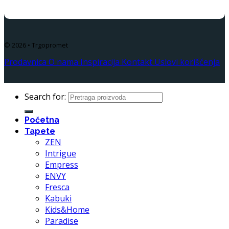
© 2026 • Trgopromet
Prodavnica
O nama
Inspiracija
Kontakt
Uslovi korišćenja
Search for:
Početna
Tapete
ZEN
Intrigue
Empress
ENVY
Fresca
Kabuki
Kids&Home
Paradise