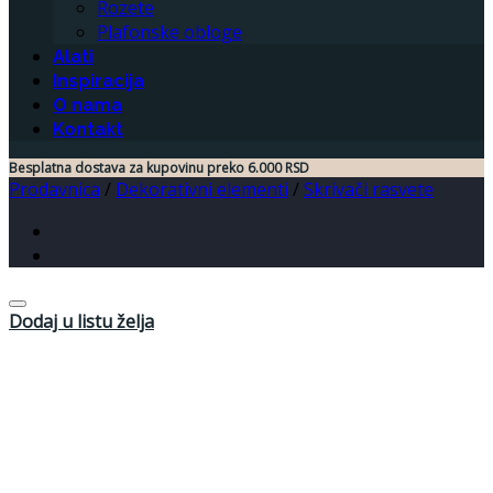
Rozete
Plafonske obloge
Alati
Inspiracija
O nama
Kontakt
Besplatna dostava za kupovinu preko 6.000 RSD
Prodavnica
/
Dekorativni elementi
/
Skrivači rasvete
Dodaj u listu želja