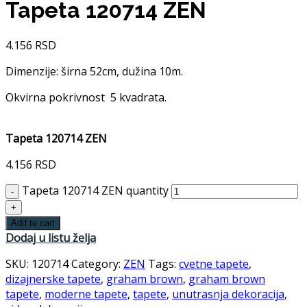
Tapeta 120714 ZEN
4.156
RSD
Dimenzije: širna 52cm, dužina 10m.
Okvirna pokrivnost 5 kvadrata.
Tapeta 120714 ZEN
4.156
RSD
Tapeta 120714 ZEN quantity
Add to cart
Dodaj u listu želja
SKU:
120714
Category:
ZEN
Tags:
cvetne tapete
,
dizajnerske tapete
,
graham brown
,
graham brown
tapete
,
moderne tapete
,
tapete
,
unutrasnja dekoracija
,