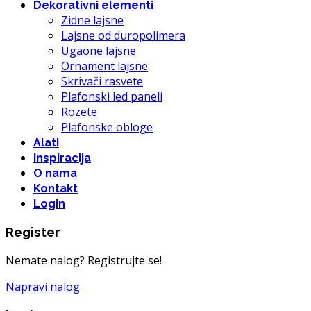
Dekorativni elementi
Zidne lajsne
Lajsne od duropolimera
Ugaone lajsne
Ornament lajsne
Skrivači rasvete
Plafonski led paneli
Rozete
Plafonske obloge
Alati
Inspiracija
O nama
Kontakt
Login
Register
Nemate nalog? Registrujte se!
Napravi nalog