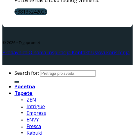
Pozovite nas u toku radnog vremena.
+38135242025
© 2026 • Trgopromet
Prodavnica
O nama
Inspiracija
Kontakt
Uslovi korišćenja
Search for:
Početna
Tapete
ZEN
Intrigue
Empress
ENVY
Fresca
Kabuki