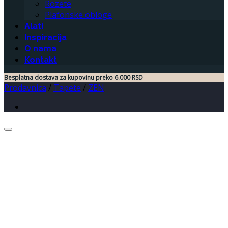
Rozete
Plafonske obloge
Alati
Inspiracija
O nama
Kontakt
Besplatna dostava za kupovinu preko 6.000 RSD
Prodavnica
/
Tapete
/
ZEN
Dodaj u listu želja