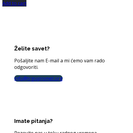
Add to cart
Želite savet?
Pošaljite nam E-mail a mi ćemo vam rado
odgovoriti.
info@trgopromet.org
Imate pitanja?
Pozovite nas u toku radnog vremena.