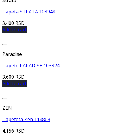
Strata
Tapeta STRATA 103948
3.400
RSD
Add to cart
Dodaj u listu želja
Paradise
Tapete PARADISE 103324
3.600
RSD
Add to cart
Dodaj u listu želja
ZEN
Tapeteta Zen 114868
4.156
RSD