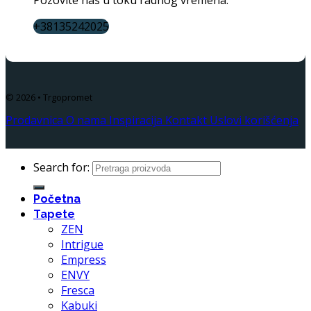
+38135242025
© 2026 • Trgopromet
Prodavnica
O nama
Inspiracija
Kontakt
Uslovi korišćenja
Search for:
Početna
Tapete
ZEN
Intrigue
Empress
ENVY
Fresca
Kabuki