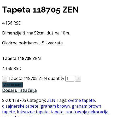
Tapeta 118705 ZEN
4.156
RSD
Dimenzije: širna 52cm, dužina 10m.
Okvirna pokrivnost 5 kvadrata.
Tapeta 118705 ZEN
4.156
RSD
Tapeta 118705 ZEN quantity
Add to cart
Dodaj u listu želja
SKU:
118705
Category:
ZEN
Tags:
cvetne tapete
,
dizajnerske tapete
,
graham brown
,
graham brown
tapete
,
luksuzne tapete
,
tapete
,
unutrasnja dekoracija
,