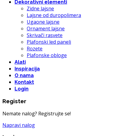
Dekorativni elementi
Zidne lajsne
Lajsne od duropolimera
Ugaone lajsne
Ornament lajsne
Skrivači rasvete
Plafonski led paneli
Rozete
Plafonske obloge
Alati
Inspiracija
O nama
Kontakt
Login
Register
Nemate nalog? Registrujte se!
Napravi nalog