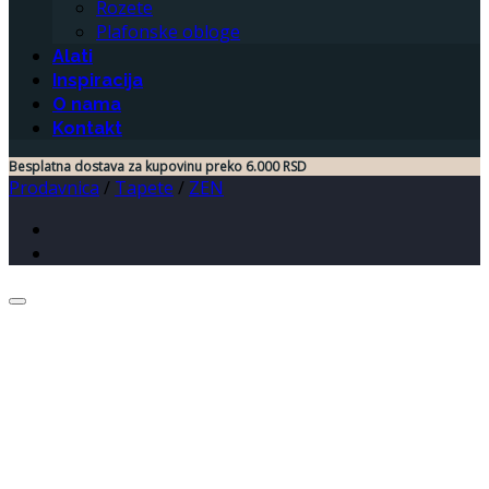
Rozete
Plafonske obloge
Alati
Inspiracija
O nama
Kontakt
Besplatna dostava za kupovinu preko 6.000 RSD
Prodavnica
/
Tapete
/
ZEN
Dodaj u listu želja