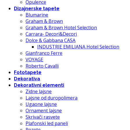
Opulence
Dizajnerske tapete
Blumarine
Graham & Brown
Graham & Brown Hotel Selection
Carrara- Decori&Decori
Dolce & Gabbana CASA
INDUSTRIE EMILIANA Hotel Selection
Gianfranco Ferre
VOYAGE
Roberto Cavalli
Fototapete
Dekorativa
Dekorativni elementi
Zidne lajsne
Lajsne od duropolimera
Ugaone lajsne
Ornament lajsne
Skrivači rasvete
Plafonski led paneli
Rozete