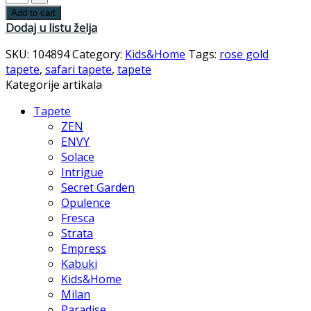
Add to cart
Dodaj u listu želja
SKU:
104894
Category:
Kids&Home
Tags:
rose gold
tapete
,
safari tapete
,
tapete
Kategorije artikala
Tapete
ZEN
ENVY
Solace
Intrigue
Secret Garden
Opulence
Fresca
Strata
Empress
Kabuki
Kids&Home
Milan
Paradise