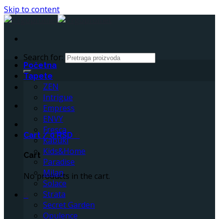
Skip to content
Search for:
Početna
Tapete
ZEN
Intrigue
Empress
ENVY
Fresca
Cart /
0
RSD
0
Kabuki
Kids&Home
Cart
Paradise
Milan
No products in the cart.
Solace
Strata
0
Secret Garden
Opulence