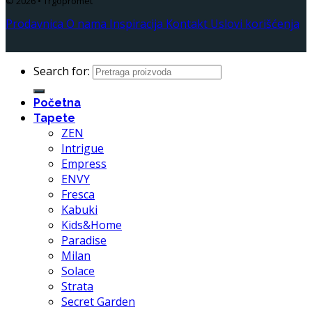
© 2026 • Trgopromet
Prodavnica
O nama
Inspiracija
Kontakt
Uslovi korišćenja
Search for:
Početna
Tapete
ZEN
Intrigue
Empress
ENVY
Fresca
Kabuki
Kids&Home
Paradise
Milan
Solace
Strata
Secret Garden