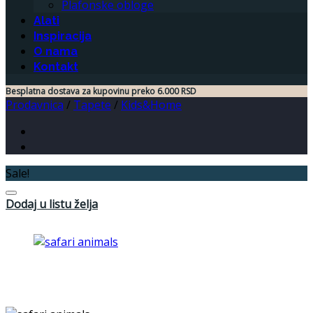
Plafonske obloge
Alati
Inspiracija
O nama
Kontakt
Besplatna dostava za kupovinu preko 6.000 RSD
Prodavnica
/
Tapete
/
Kids&Home
Sale!
Dodaj u listu želja