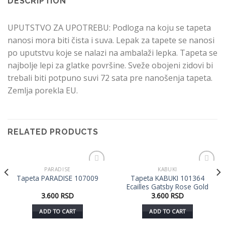
DESCRIPTION
UPUTSTVO ZA UPOTREBU: Podloga na koju se tapeta
nanosi mora biti čista i suva. Lepak za tapete se nanosi
po uputstvu koje se nalazi na ambalaži lepka. Tapeta se
najbolje lepi za glatke površine. Sveže obojeni zidovi bi
trebali biti potpuno suvi 72 sata pre nanošenja tapeta.
Zemlja porekla EU.
RELATED PRODUCTS
PARADISE
KABUKI
Dodaj
Dodaj
Tapeta KABUKI 101364
Tapeta PARADISE 107009
u listu
u listu
Ecailles Gatsby Rose Gold
želja
želja
3.600
RSD
3.600
RSD
ADD TO CART
ADD TO CART