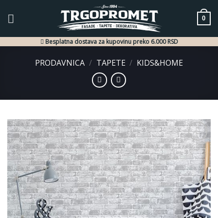
Skip
to
0
content
Besplatna dostava za kupovinu preko 6.000 RSD
PRODAVNICA
/
TAPETE
/
KIDS&HOME
Dodaj
u listu
želja