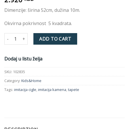
Dimenzije: širina 52cm, dužina 10m.
Okvirna pokrivnost 5 kvadrata.
Tapeta INDIVIDUAL KIDS&HOME 102835 quantity
ADD TO CART
Dodaj u listu želja
SKU:
102835
Category:
Kids&Home
Tags:
imitacija cigle
,
imitacija kamena
,
tapete