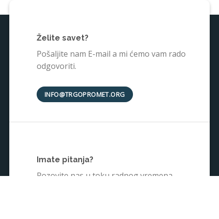
Želite savet?
Pošaljite nam E-mail a mi ćemo vam rado
odgovoriti.
INFO@TRGOPROMET.ORG
Imate pitanja?
Pozovite nas u toku radnog vremena.
+38135242025