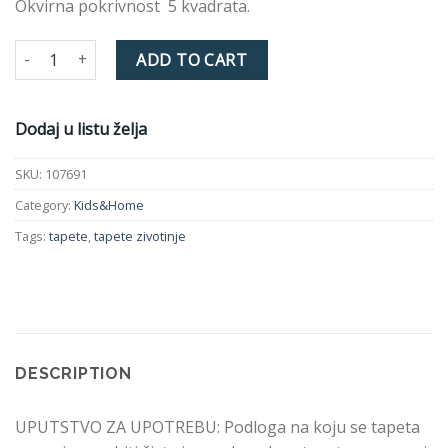
Okvirna pokrivnost 5 kvadrata.
Tapeta INDIVIDUAL KIDS&HOME 107691 quantity
ADD TO CART
Dodaj u listu želja
SKU:
107691
Category:
Kids&Home
Tags:
tapete
,
tapete zivotinje
DESCRIPTION
UPUTSTVO ZA UPOTREBU: Podloga na koju se tapeta