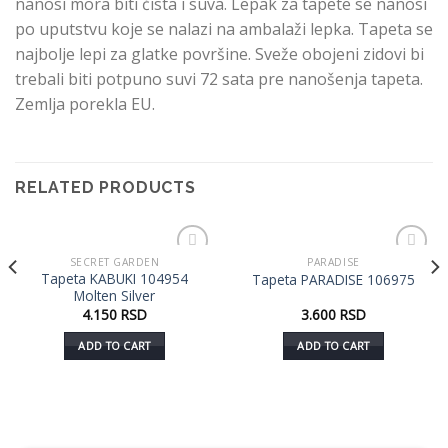
nanosi mora biti čista i suva. Lepak za tapete se nanosi
po uputstvu koje se nalazi na ambalaži lepka. Tapeta se
najbolje lepi za glatke površine. Sveže obojeni zidovi bi
trebali biti potpuno suvi 72 sata pre nanošenja tapeta.
Zemlja porekla EU.
RELATED PRODUCTS
SECRET GARDEN
PARADISE
Dodaj
Dodaj
Tapeta KABUKI 104954
Tapeta PARADISE 106975
u listu
u listu
Molten Silver
želja
želja
4.150
RSD
3.600
RSD
ADD TO CART
ADD TO CART