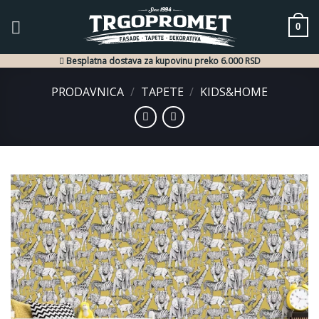
Skip
to
0
content
Besplatna dostava za kupovinu preko 6.000 RSD
PRODAVNICA
/
TAPETE
/
KIDS&HOME
Dodaj
u listu
želja