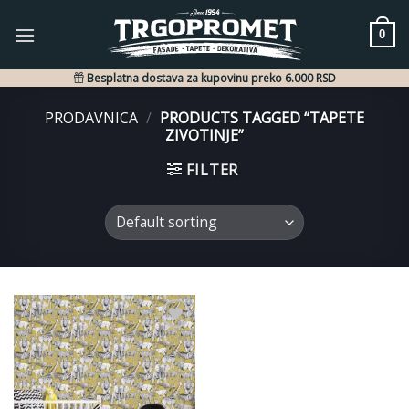
Skip
to
0
content
Besplatna dostava za kupovinu preko 6.000 RSD
PRODAVNICA
/
PRODUCTS TAGGED “TAPETE
ZIVOTINJE”
FILTER
Dodaj
u listu
želja