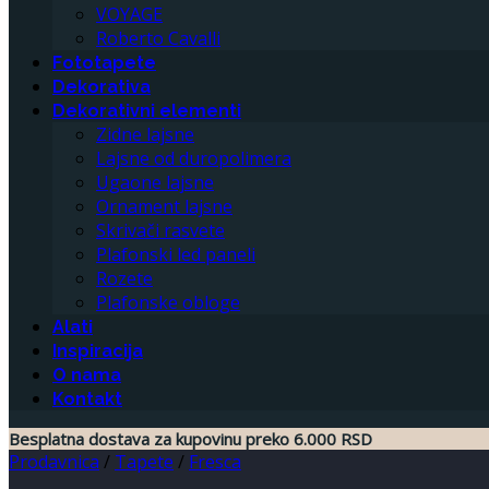
VOYAGE
Roberto Cavalli
Fototapete
Dekorativa
Dekorativni elementi
Zidne lajsne
Lajsne od duropolimera
Ugaone lajsne
Ornament lajsne
Skrivači rasvete
Plafonski led paneli
Rozete
Plafonske obloge
Alati
Inspiracija
O nama
Kontakt
Besplatna dostava za kupovinu preko 6.000 RSD
Prodavnica
/
Tapete
/
Fresca