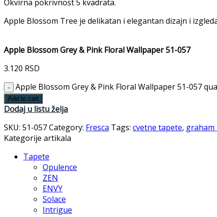
Okvirna pokrivnost 5 kvadrata.
Apple Blossom Tree je delikatan i elegantan dizajn i izgleda
Apple Blossom Grey & Pink Floral Wallpaper 51-057
3.120
RSD
Apple Blossom Grey & Pink Floral Wallpaper 51-057 qua
Add to cart
Dodaj u listu želja
SKU:
51-057
Category:
Fresca
Tags:
cvetne tapete
,
graham
Kategorije artikala
Tapete
Opulence
ZEN
ENVY
Solace
Intrigue