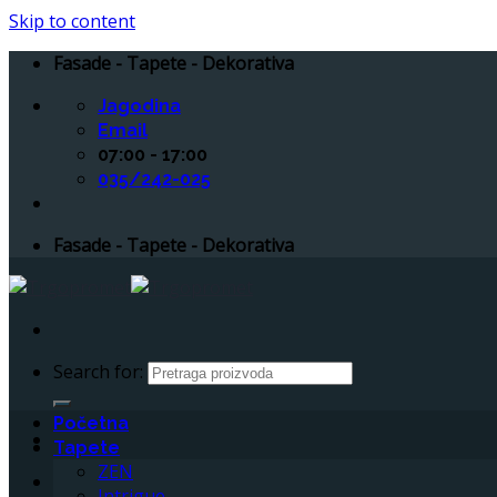
Skip to content
Fasade - Tapete - Dekorativa
Jagodina
Email
07:00 - 17:00
035/242-025
Fasade - Tapete - Dekorativa
Search for:
Početna
Tapete
ZEN
Intrigue