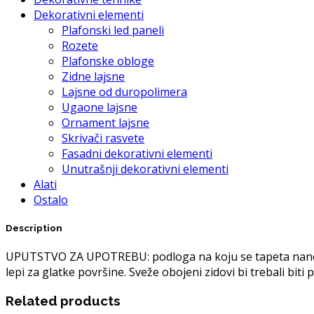
Dekorativni elementi
Plafonski led paneli
Rozete
Plafonske obloge
Zidne lajsne
Lajsne od duropolimera
Ugaone lajsne
Ornament lajsne
Skrivači rasvete
Fasadni dekorativni elementi
Unutrašnji dekorativni elementi
Alati
Ostalo
Description
UPUTSTVO ZA UPOTREBU: podloga na koju se tapeta nanosi m
lepi za glatke površine. Sveže obojeni zidovi bi trebali bit
Related products