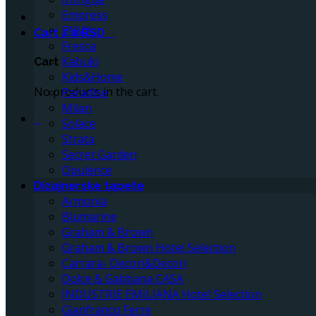
Empress
ENVY
Cart /
0
RSD
0
Fresca
Kabuki
Cart
Kids&Home
No products in the cart.
Paradise
Milan
0
Solace
Strata
Secret Garden
Opulence
Dizajnerske tapete
Armonia
Blumarine
Graham & Brown
Graham & Brown Hotel Selection
Carrara- Decori&Decori
Dolce & Gabbana CASA
INDUSTRIE EMILIANA Hotel Selection
Gianfranco Ferre