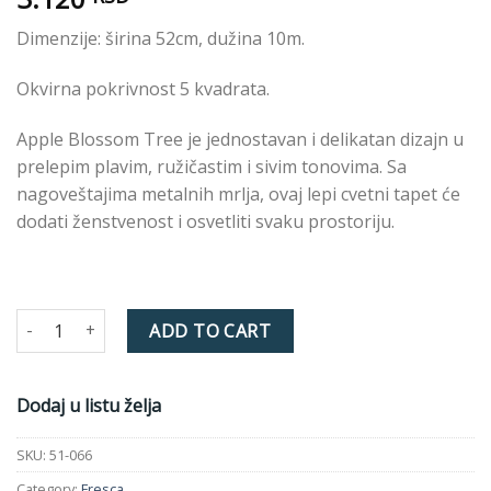
Dimenzije: širina 52cm, dužina 10m.
Okvirna pokrivnost 5 kvadrata.
Apple Blossom Tree je jednostavan i delikatan dizajn u
prelepim plavim, ružičastim i sivim tonovima. Sa
nagoveštajima metalnih mrlja, ovaj lepi cvetni tapet će
dodati ženstvenost i osvetliti svaku prostoriju.
Apple Blossom Tree Wallpaper - 51-066 - Teal quantity
ADD TO CART
Dodaj u listu želja
SKU:
51-066
Category:
Fresca