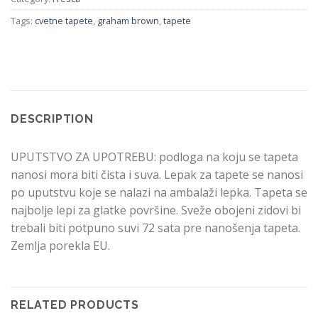
Tags:
cvetne tapete
,
graham brown
,
tapete
DESCRIPTION
UPUTSTVO ZA UPOTREBU: podloga na koju se tapeta
nanosi mora biti čista i suva. Lepak za tapete se nanosi
po uputstvu koje se nalazi na ambalaži lepka. Tapeta se
najbolje lepi za glatke površine. Sveže obojeni zidovi bi
trebali biti potpuno suvi 72 sata pre nanošenja tapeta.
Zemlja porekla EU.
RELATED PRODUCTS