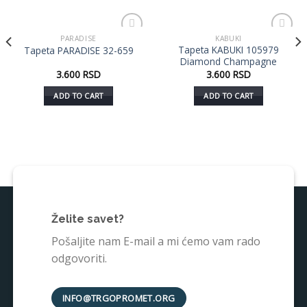
PARADISE
KABUKI
Dodaj
Dodaj
Tapeta KABUKI 105979
Tapeta PARADISE 32-659
u listu
u listu
Diamond Champagne
želja
želja
3.600
RSD
3.600
RSD
ADD TO CART
ADD TO CART
Želite savet?
Pošaljite nam E-mail a mi ćemo vam rado
odgovoriti.
INFO@TRGOPROMET.ORG