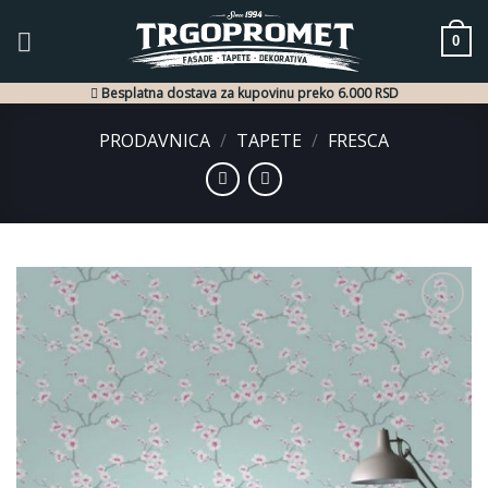
Skip
to
0
content
Besplatna dostava za kupovinu preko 6.000 RSD
PRODAVNICA
/
TAPETE
/
FRESCA
Dodaj
u listu
želja