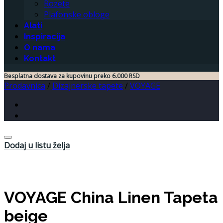
Rozete
Plafonske obloge
Alati
Inspiracija
O nama
Kontakt
Besplatna dostava za kupovinu preko 6.000 RSD
Prodavnica
/
Dizajnerske tapete
/
VOYAGE
Dodaj u listu želja
VOYAGE China Linen Tapeta
beige