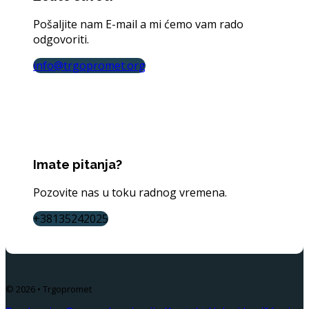
Pošaljite nam E-mail a mi ćemo vam rado
odgovoriti.
info@trgopromet.org
Imate pitanja?
Pozovite nas u toku radnog vremena.
+38135242025
© 2026 • Trgopromet