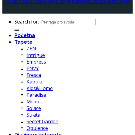
Prodavnica
O nama
Inspiracija
Kontakt
Uslovi korišćenja
Search for:
Početna
Tapete
ZEN
Intrigue
Empress
ENVY
Fresca
Kabuki
Kids&Home
Paradise
Milan
Solace
Strata
Secret Garden
Opulence
Dizajnerske tapete