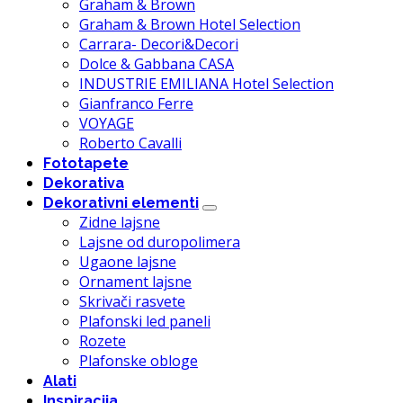
Graham & Brown
Graham & Brown Hotel Selection
Carrara- Decori&Decori
Dolce & Gabbana CASA
INDUSTRIE EMILIANA Hotel Selection
Gianfranco Ferre
VOYAGE
Roberto Cavalli
Fototapete
Dekorativa
Dekorativni elementi
Zidne lajsne
Lajsne od duropolimera
Ugaone lajsne
Ornament lajsne
Skrivači rasvete
Plafonski led paneli
Rozete
Plafonske obloge
Alati
Inspiracija