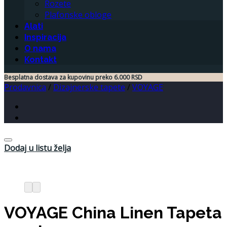
Rozete
Plafonske obloge
Alati
Inspiracija
O nama
Kontakt
Besplatna dostava za kupovinu preko 6.000 RSD
Prodavnica
/
Dizajnerske tapete
/
VOYAGE
Dodaj u listu želja
VOYAGE China Linen Tapeta