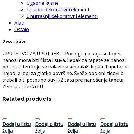
Ugaone lajsne
Fasadni dekorativni elementi
Unutrašnji dekorativni elementi
Alati
Ostalo
Description
UPUTSTVO ZA UPOTREBU: Podloga na koju se tapeta
nanosi mora biti čista i suva. Lepak za tapete se nanosi
po uputstvu koje se nalazi na ambalaži lepka. Tapeta se
najbolje lepi za glatke površine. Sveže obojeni zidovi bi
trebali biti potpuno suvi 72 sata pre nanošenja tapeta.
Zemlja porekla EU.
Related products
Dodaj u listu
Dodaj u listu
Dodaj u listu
Dodaj u listu
želja
želja
želja
želja