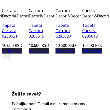
Carrara-
Carrara-
Carrara-
Carrara-
i
Decori&Decori
Decori&Decori
Decori&Decori
Decori&Decori
Tapeta
Tapeta
Tapeta
Tapeta
Carrara
Carrara
Carrara
Carrara
0283621
0285615
0283620
0285610
10.600
RSD
10.600
RSD
10.600
RSD
10.600
RSD
Add to cart
Add to cart
Add to cart
Add to cart
Želite savet?
Pošaljite nam E-mail a mi ćemo vam rado
odgovoriti.