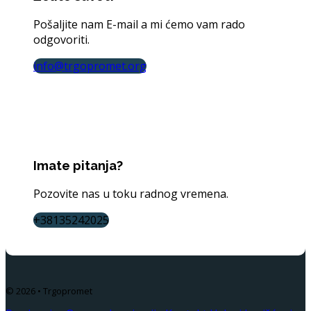
Pošaljite nam E-mail a mi ćemo vam rado
odgovoriti.
info@trgopromet.org
Imate pitanja?
Pozovite nas u toku radnog vremena.
+38135242025
© 2026 • Trgopromet