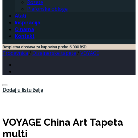
Rozete
Plafonske obloge
Alati
Inspiracija
O nama
Kontakt
Besplatna dostava za kupovinu preko 6.000 RSD
Prodavnica
/
Dizajnerske tapete
/
VOYAGE
Dodaj u listu želja
VOYAGE China Art Tapeta
multi