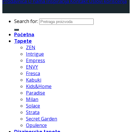
Prodavnica
O nama
Inspiracija
Kontakt
Uslovi korišćenja
Search for:
Početna
Tapete
ZEN
Intrigue
Empress
ENVY
Fresca
Kabuki
Kids&Home
Paradise
Milan
Solace
Strata
Secret Garden
Opulence
Dizajnerske tapete