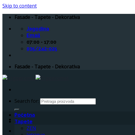
Skip to content
Fasade - Tapete - Dekorativa
Jagodina
Email
07:00 - 17:00
035/242-025
Fasade - Tapete - Dekorativa
Search for:
Početna
Tapete
ZEN
Intrigue