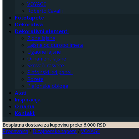
VOYAGE
Roberto Cavalli
Fototapete
Dekorativa
Dekorativni elementi
Zidne lajsne
Lajsne od duropolimera
Ugaone lajsne
Ornament lajsne
Skrivači rasvete
Plafonski led paneli
Rozete
Plafonske obloge
Alati
Inspiracija
O nama
Kontakt
Besplatna dostava za kupovinu preko 6.000 RSD
Prodavnica
/
Dizajnerske tapete
/
VOYAGE