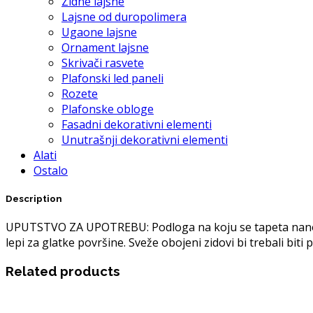
Zidne lajsne
Lajsne od duropolimera
Ugaone lajsne
Ornament lajsne
Skrivači rasvete
Plafonski led paneli
Rozete
Plafonske obloge
Fasadni dekorativni elementi
Unutrašnji dekorativni elementi
Alati
Ostalo
Description
UPUTSTVO ZA UPOTREBU: Podloga na koju se tapeta nanosi m
lepi za glatke površine. Sveže obojeni zidovi bi trebali bit
Related products