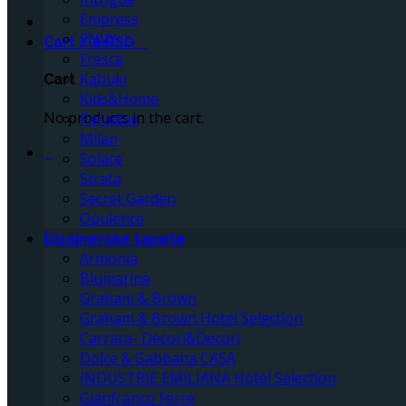
Empress
ENVY
Cart /
0
RSD
0
Fresca
Kabuki
Cart
Kids&Home
No products in the cart.
Paradise
Milan
0
Solace
Strata
Secret Garden
Opulence
Dizajnerske tapete
Armonia
Blumarine
Graham & Brown
Graham & Brown Hotel Selection
Carrara- Decori&Decori
Dolce & Gabbana CASA
INDUSTRIE EMILIANA Hotel Selection
Gianfranco Ferre