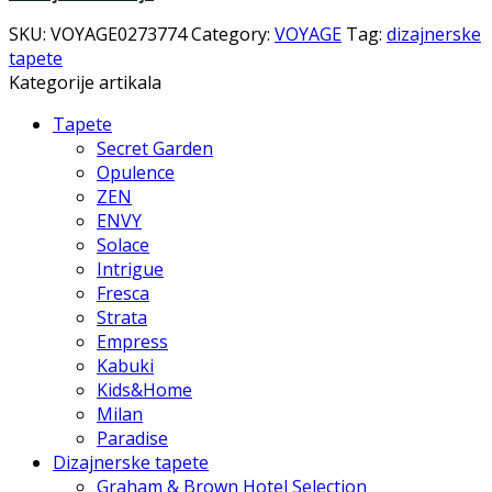
SKU:
VOYAGE0273774
Category:
VOYAGE
Tag:
dizajnerske
tapete
Kategorije artikala
Tapete
Secret Garden
Opulence
ZEN
ENVY
Solace
Intrigue
Fresca
Strata
Empress
Kabuki
Kids&Home
Milan
Paradise
Dizajnerske tapete
Graham & Brown Hotel Selection