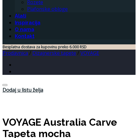
Rozete
Plafonske obloge
Alati
Inspiracija
O nama
Kontakt
Besplatna dostava za kupovinu preko 6.000 RSD
Prodavnica
/
Dizajnerske tapete
/
VOYAGE
Dodaj u listu želja
VOYAGE Australia Carve
Tapeta mocha