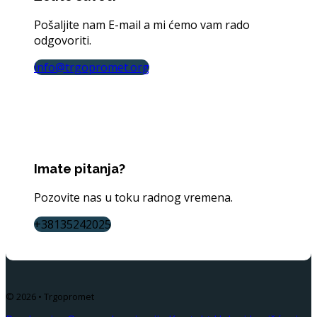
Pošaljite nam E-mail a mi ćemo vam rado
odgovoriti.
info@trgopromet.org
Imate pitanja?
Pozovite nas u toku radnog vremena.
+38135242025
© 2026 • Trgopromet