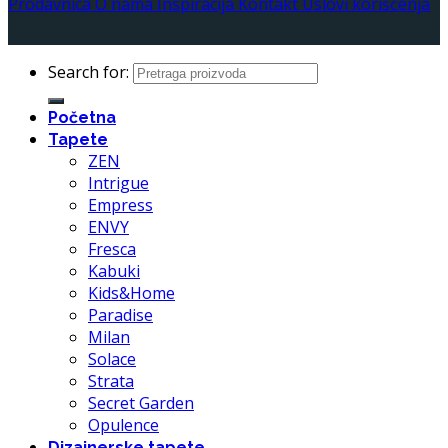
Prodavnica
O nama
Inspiracija
Kontakt
Uslovi korišćenja
Search for:
Početna
Tapete
ZEN
Intrigue
Empress
ENVY
Fresca
Kabuki
Kids&Home
Paradise
Milan
Solace
Strata
Secret Garden
Opulence
Dizajnerske tapete