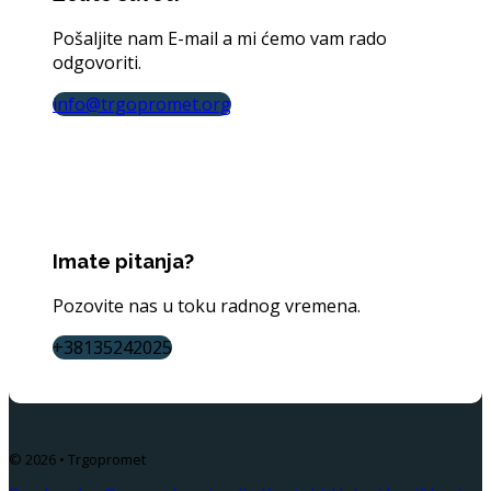
Pošaljite nam E-mail a mi ćemo vam rado
odgovoriti.
info@trgopromet.org
Imate pitanja?
Pozovite nas u toku radnog vremena.
+38135242025
© 2026 • Trgopromet