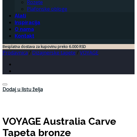
Rozete
Plafonske obloge
Alati
Inspiracija
O nama
Kontakt
Besplatna dostava za kupovinu preko 6.000 RSD
Prodavnica
/
Dizajnerske tapete
/
VOYAGE
Dodaj u listu želja
VOYAGE Australia Carve
Tapeta bronze