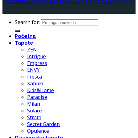
Prodavnica
O nama
Inspiracija
Kontakt
Uslovi korišćenja
Search for:
Početna
Tapete
ZEN
Intrigue
Empress
ENVY
Fresca
Kabuki
Kids&Home
Paradise
Milan
Solace
Strata
Secret Garden
Opulence
Dizajnerske tapete