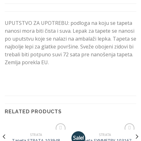
UPUTSTVO ZA UPOTREBU: podloga na koju se tapeta
nanosi mora biti čista i suva. Lepak za tapete se nanosi
po uputstvu koje se nalazi na ambalaži lepka. Tapeta se
najbolje lepi za glatke površine. Sveže obojeni zidovi bi
trebali biti potpuno suvi 72 sata pre nanošenja tapeta.
Zemlja porekla EU.
RELATED PRODUCTS
STRATA
STRATA
Sale!
Dodaj
Dodaj
Tapeta STRATA 103948
Tapeta SYMMETRY 103167