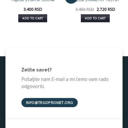
u listu
u listu
želja
želja
3.400
RSD
3.400
RSD
2.720
RSD
ADD TO CART
ADD TO CART
Želite savet?
Pošaljite nam E-mail a mi ćemo vam rado
odgovoriti.
INFO@TRGOPROMET.ORG