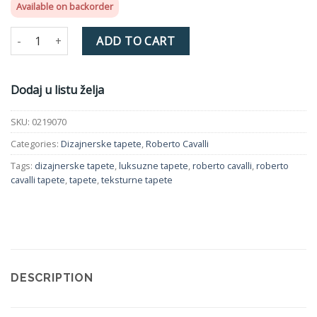
Available on backorder
Roberto Cavalli 0219070 quantity
ADD TO CART
Dodaj u listu želja
SKU:
0219070
Categories:
Dizajnerske tapete
,
Roberto Cavalli
Tags:
dizajnerske tapete
,
luksuzne tapete
,
roberto cavalli
,
roberto
cavalli tapete
,
tapete
,
teksturne tapete
DESCRIPTION