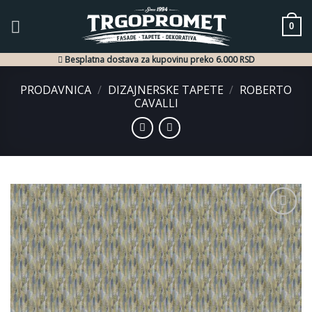
Skip
to
0
content
Besplatna dostava za kupovinu preko 6.000 RSD
PRODAVNICA
/
DIZAJNERSKE TAPETE
/
ROBERTO
CAVALLI
Dodaj
u listu
želja