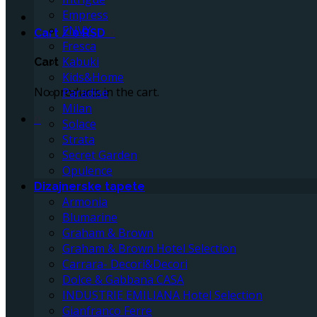
Empress
ENVY
Cart /
0
RSD
0
Fresca
Kabuki
Cart
Kids&Home
No products in the cart.
Paradise
Milan
0
Solace
Strata
Secret Garden
Opulence
Dizajnerske tapete
Armonia
Blumarine
Graham & Brown
Graham & Brown Hotel Selection
Carrara- Decori&Decori
Dolce & Gabbana CASA
INDUSTRIE EMILIANA Hotel Selection
Gianfranco Ferre