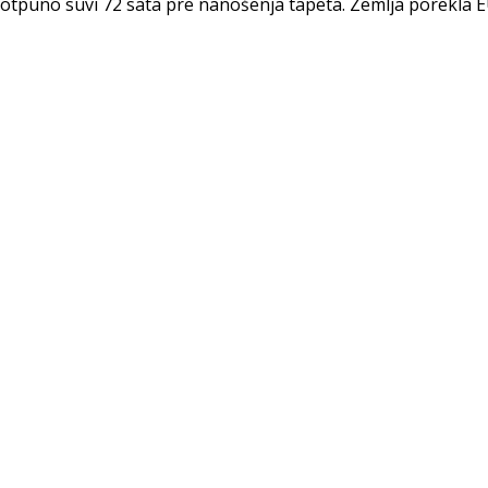
i potpuno suvi 72 sata pre nanošenja tapeta. Zemlja porekla E