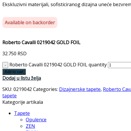
Ekskluzivni materijali, sofisticiranog dizajna uneće bezvre
Available on backorder
Roberto Cavalli 0219042 GOLD FOIL
32.750
RSD
Roberto Cavalli 0219042 GOLD FOIL quantity
Add to cart
Dodaj u listu želja
SKU:
0219042
Categories:
Dizajnerske tapete
,
Roberto Cava
tapete
Kategorije artikala
Tapete
Opulence
ZEN