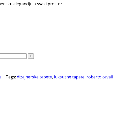
mensku eleganciju u svaki prostor.
lli
Tags:
dizajnerske tapete
,
luksuzne tapete
,
roberto cavall