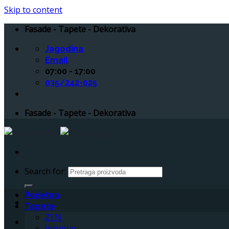
Skip to content
Fasade - Tapete - Dekorativa
Jagodina
Email
07:00 - 17:00
035/242-025
Fasade - Tapete - Dekorativa
Search for:
Početna
Tapete
ZEN
Intrigue