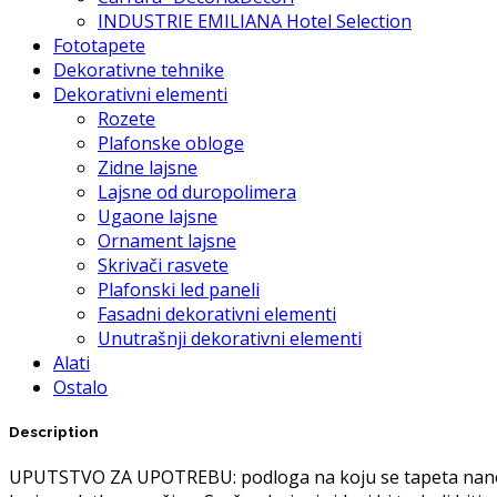
INDUSTRIE EMILIANA Hotel Selection
Fototapete
Dekorativne tehnike
Dekorativni elementi
Rozete
Plafonske obloge
Zidne lajsne
Lajsne od duropolimera
Ugaone lajsne
Ornament lajsne
Skrivači rasvete
Plafonski led paneli
Fasadni dekorativni elementi
Unutrašnji dekorativni elementi
Alati
Ostalo
Description
UPUTSTVO ZA UPOTREBU: podloga na koju se tapeta nanosi m