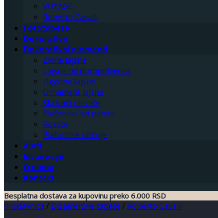
VOYAGE
Roberto Cavalli
Fototapete
Dekorativa
Dekorativni elementi
Zidne lajsne
Lajsne od duropolimera
Ugaone lajsne
Ornament lajsne
Skrivači rasvete
Plafonski led paneli
Rozete
Plafonske obloge
Alati
Inspiracija
O nama
Kontakt
Besplatna dostava za kupovinu preko 6.000 RSD
Prodavnica
/
Dizajnerske tapete
/
Roberto Cavalli