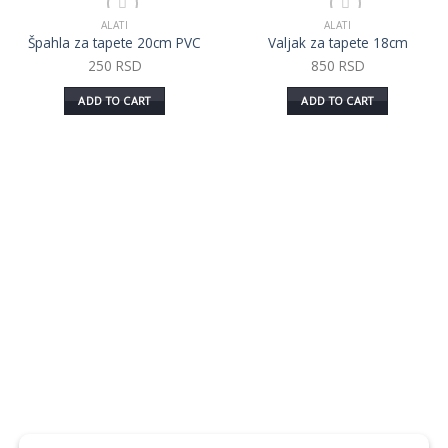
ALATI
ALATI
Dodaj u listu želja
Dodaj u listu želja
Špahla za tapete 20cm PVC
Valjak za tapete 18cm
250
RSD
850
RSD
ADD TO CART
ADD TO CART