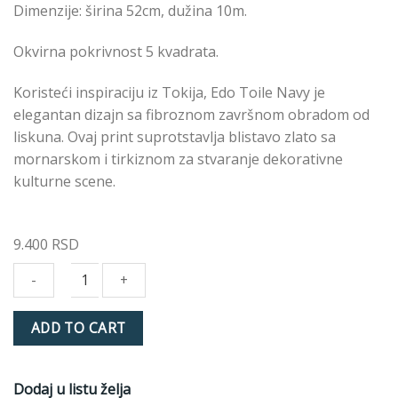
Dimenzije: širina 52cm, dužina 10m.
Okvirna pokrivnost 5 kvadrata.
Koristeći inspiraciju iz Tokija, Edo Toile Navy je
elegantan dizajn sa fibroznom završnom obradom od
liskuna. Ovaj print suprotstavlja blistavo zlato sa
mornarskom i tirkiznom za stvaranje dekorativne
kulturne scene.
9.400
RSD
EDO
ADD TO CART
TOILE
NAVY
107882
Dodaj u listu želja