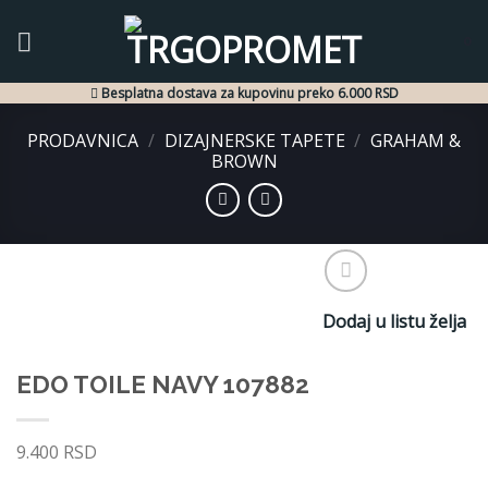
Skip
to
0
content
Besplatna dostava za kupovinu preko 6.000 RSD
PRODAVNICA
/
DIZAJNERSKE TAPETE
/
GRAHAM &
BROWN
Dodaj u listu želja
EDO TOILE NAVY 107882
9.400
RSD