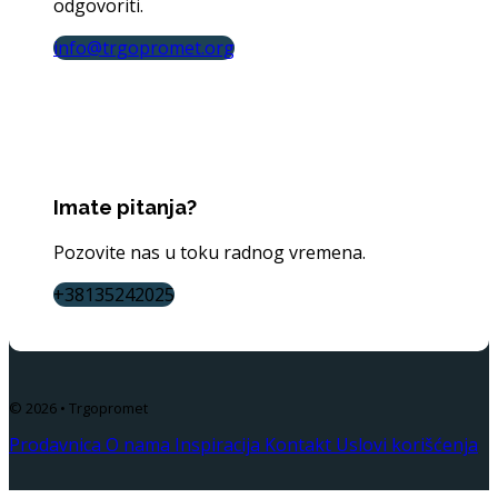
odgovoriti.
info@trgopromet.org
Imate pitanja?
Pozovite nas u toku radnog vremena.
+38135242025
© 2026 • Trgopromet
Prodavnica
O nama
Inspiracija
Kontakt
Uslovi korišćenja