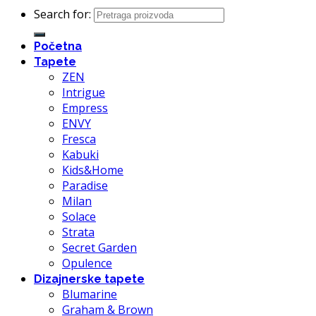
Search for:
Početna
Tapete
ZEN
Intrigue
Empress
ENVY
Fresca
Kabuki
Kids&Home
Paradise
Milan
Solace
Strata
Secret Garden
Opulence
Dizajnerske tapete
Blumarine
Graham & Brown