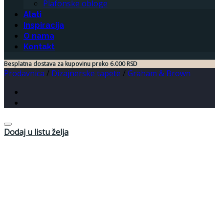
Plafonske obloge
Alati
Inspiracija
O nama
Kontakt
Besplatna dostava za kupovinu preko 6.000 RSD
Prodavnica
/
Dizajnerske tapete
/
Graham & Brown
Dodaj u listu želja