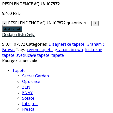
RESPLENDENCE AQUA 107872
9.400
RSD
RESPLENDENCE AQUA 107872 quantity
Add to cart
Dodaj u listu želja
SKU:
107872
Categories:
Dizajnerske tapete
,
Graham &
Brown
Tags:
cvetne tapete
,
graham brown
,
luskuzne
tapete
,
svetlucave tapete
,
tapete
Kategorije artikala
Tapete
Secret Garden
Opulence
ZEN
ENVY
Solace
Intrigue
Fresca