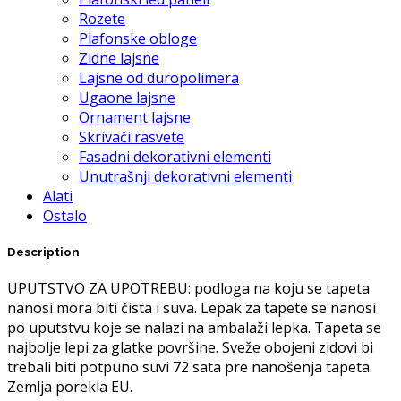
Rozete
Plafonske obloge
Zidne lajsne
Lajsne od duropolimera
Ugaone lajsne
Ornament lajsne
Skrivači rasvete
Fasadni dekorativni elementi
Unutrašnji dekorativni elementi
Alati
Ostalo
Description
UPUTSTVO ZA UPOTREBU: podloga na koju se tapeta
nanosi mora biti čista i suva. Lepak za tapete se nanosi
po uputstvu koje se nalazi na ambalaži lepka. Tapeta se
najbolje lepi za glatke površine. Sveže obojeni zidovi bi
trebali biti potpuno suvi 72 sata pre nanošenja tapeta.
Zemlja porekla EU.