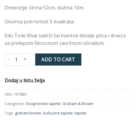
Dimenzije: širina 52cm, dužina 10m.
Okvirna pokrivnost 5 kvadrata.
Edo Toile Blue sadrži šarmantne detalje ptica i drveća
sa prelepom fibroznom završnom obradom.
EDO TOILE BLUE 107883 quantity
ADD TO CART
Dodaj u listu želja
SKU:
107883
Categories:
Dizajnerske tapete
,
Graham & Brown
Tags:
graham brown
,
luskuzne tapete
,
tapete