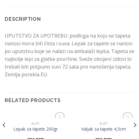
DESCRIPTION
UPUTSTVO ZA UPOTREBU: podloga na koju se tapeta
nanosi mora biti čista i suva. Lepak za tapete se nanosi
po uputstvu koje se nalazi na ambalaži lepka. Tapeta se
najbolje lepi za glatke površine. Sveže obojeni zidovi bi
trebali biti potpuno suvi 72 sata pre nanošenja tapeta.
Zemlja porekla EU.
RELATED PRODUCTS
ALATI
ALATI
Dodaj
Dodaj
Lepak za tapete 200gr
Valjak za tapete 4,5cm
u listu
u listu
želja
želja