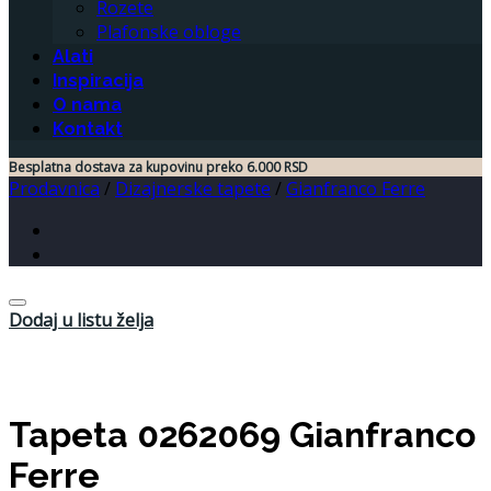
Rozete
Plafonske obloge
Alati
Inspiracija
O nama
Kontakt
Besplatna dostava za kupovinu preko 6.000 RSD
Prodavnica
/
Dizajnerske tapete
/
Gianfranco Ferre
Dodaj u listu želja
Tapeta 0262069 Gianfranco
Ferre