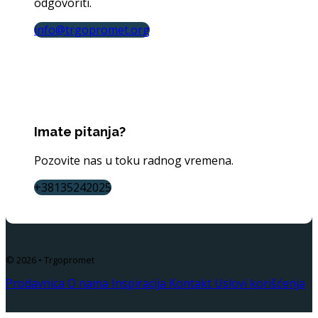
odgovoriti.
info@trgopromet.org
Imate pitanja?
Pozovite nas u toku radnog vremena.
+38135242025
© 2026 • Trgopromet
Prodavnica
O nama
Inspiracija
Kontakt
Uslovi korišćenja