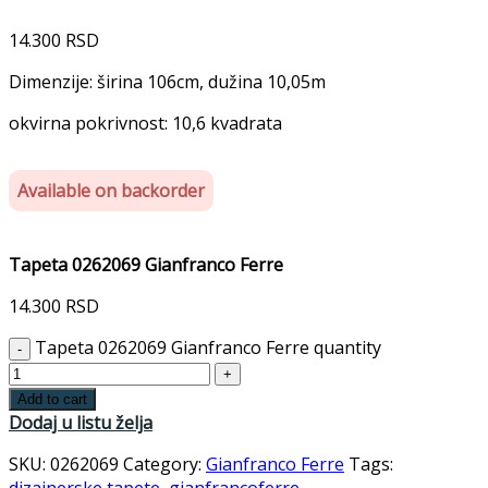
14.300
RSD
Dimenzije: širina 106cm, dužina 10,05m
okvirna pokrivnost: 10,6 kvadrata
Available on backorder
Tapeta 0262069 Gianfranco Ferre
14.300
RSD
Tapeta 0262069 Gianfranco Ferre quantity
Add to cart
Dodaj u listu želja
SKU:
0262069
Category:
Gianfranco Ferre
Tags:
dizajnerske tapete
,
gianfrancoferre