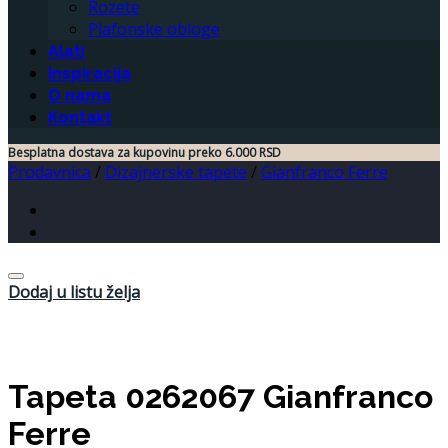
Rozete
Plafonske obloge
Alati
Inspiracija
O nama
Kontakt
Besplatna dostava za kupovinu preko 6.000 RSD
Prodavnica
/
Dizajnerske tapete
/
Gianfranco Ferre
Dodaj u listu želja
Tapeta 0262067 Gianfranco
Ferre