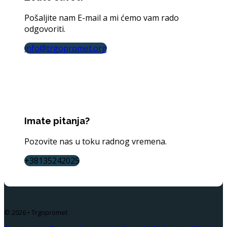
Pošaljite nam E-mail a mi ćemo vam rado
odgovoriti.
info@trgopromet.org
Imate pitanja?
Pozovite nas u toku radnog vremena.
+38135242025
© 2026 • Trgopromet