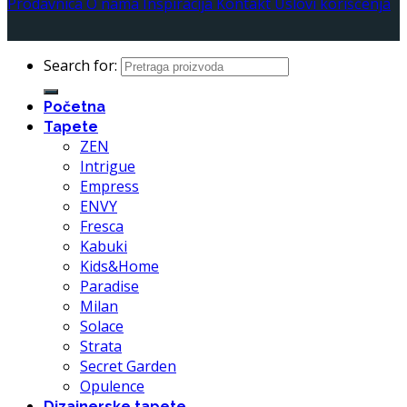
Prodavnica
O nama
Inspiracija
Kontakt
Uslovi korišćenja
Search for:
Početna
Tapete
ZEN
Intrigue
Empress
ENVY
Fresca
Kabuki
Kids&Home
Paradise
Milan
Solace
Strata
Secret Garden
Opulence
Dizajnerske tapete