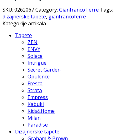
SKU:
0262067
Category:
Gianfranco Ferre
Tags:
dizajnerske tapete
,
gianfrancoferre
Kategorije artikala
Tapete
ZEN
ENVY
Solace
Intrigue
Secret Garden
Opulence
Fresca
Strata
Empress
Kabuki
Kids&Home
Milan
Paradise
Dizajnerske tapete
Graham & Brown