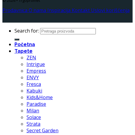
© 2026 • Trgopromet
Prodavnica
O nama
Inspiracija
Kontakt
Uslovi korišćenja
Search for:
Početna
Tapete
ZEN
Intrigue
Empress
ENVY
Fresca
Kabuki
Kids&Home
Paradise
Milan
Solace
Strata
Secret Garden