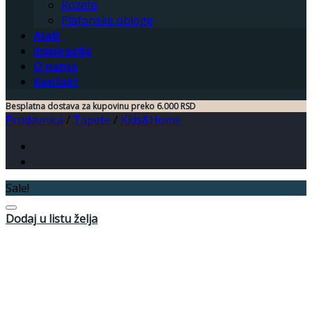
Rozete
Plafonske obloge
Alati
Inspiracija
O nama
Kontakt
Besplatna dostava za kupovinu preko 6.000 RSD
Prodavnica
/
Tapete
/
Kids&Home
Sale!
Dodaj u listu želja