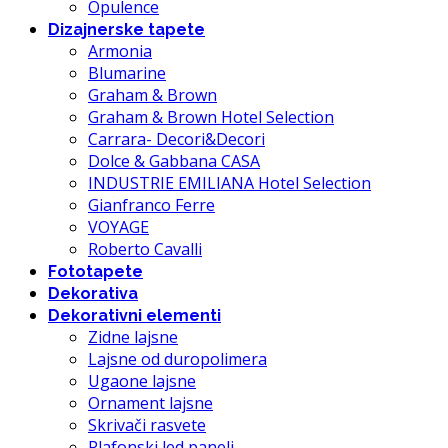
Opulence
Dizajnerske tapete
Armonia
Blumarine
Graham & Brown
Graham & Brown Hotel Selection
Carrara- Decori&Decori
Dolce & Gabbana CASA
INDUSTRIE EMILIANA Hotel Selection
Gianfranco Ferre
VOYAGE
Roberto Cavalli
Fototapete
Dekorativa
Dekorativni elementi
Zidne lajsne
Lajsne od duropolimera
Ugaone lajsne
Ornament lajsne
Skrivači rasvete
Plafonski led paneli