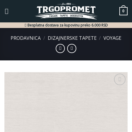
Skip
to
0
content
Besplatna dostava za kupovinu preko 6.000 RSD
PRODAVNICA
/
DIZAJNERSKE TAPETE
/
VOYAGE
Dodaj
u listu
želja