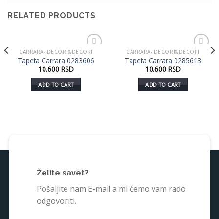
RELATED PRODUCTS
CARRARA- DECORI&DECORI
CARRARA- DECORI&DECORI
Dodaj
Dodaj
Tapeta Carrara 0283606
Tapeta Carrara 0285613
u listu
u listu
10.600
RSD
10.600
RSD
želja
želja
ADD TO CART
ADD TO CART
Želite savet?
Pošaljite nam E-mail a mi ćemo vam rado
odgovoriti.