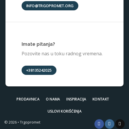
INFO@TRGOPROMET.ORG
Imate pitanja?
Pozovite nas u toku radnog vremena.
+38135242025
PRODAVNICA
O NAMA
INSPIRACIJA
KONTAKT
USLOVI KORIŠĆENJA
© 2026 • Trgopromet