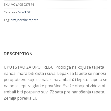
SKU:
VOYAGE0273741
Category:
VOYAGE
Tag:
dizajnerske tapete
DESCRIPTION
UPUTSTVO ZA UPOTREBU: Podloga na koju se tapeta
nanosi mora biti čista i suva. Lepak za tapete se nanosi
po uputstvu koje se nalazi na ambalaži lepka. Tapeta se
najbolje lepi za glatke površine. Sveže obojeni zidovi bi
trebali biti potpuno suvi 72 sata pre nanošenja tapeta.
Zemlja porekla EU.